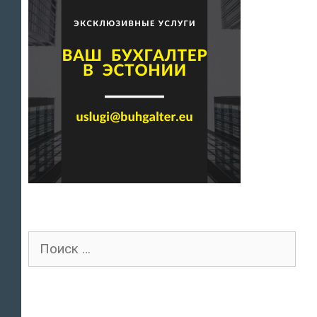
Поиск
для: