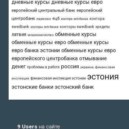
дневные курсы
дневные курсы евро
европейский центральный банк
европейский
центробанк
ецб
контора
евросоюз
контора seb-банка
swedbank
конторы swedbank
кредиты
конторы seb банка
обменные курсы
латвия
мошенничество
обменные курсы евро
обменные курсы
евро банка эстонии
обменные курсы евро
европейского центробанка
отмывание
денег
россия
проблемы в работе
украина
финансовая
эстония
финансовая инспекция эстонии
инспекция
эстонский банк
эстонские банки
9 Users
на сайте