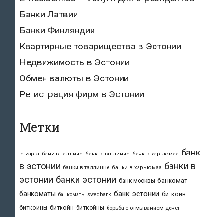
Банки Латвии
Банки Финляндии
Квартирные товарищества в Эстонии
Недвижимость в Эстонии
Обмен валюты в Эстонии
Регистрация фирм в Эстонии
Метки
банк
id-карта
банк в таллине
банк в таллинне
банк в харьюмаа
в эстонии
банки в
банки в таллинне
банки в харьюмаа
эстонии
банки эстонии
банкомат
банк москвы
банк эстонии
банкоматы
биткоин
банкоматы swedbank
биткоины
биткойн
биткойны
борьба с отмыванием денег