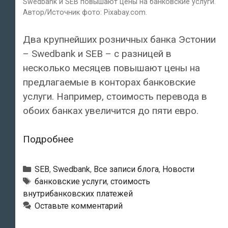
Swedbank и SEB повышают цены на банковские услуги.
Автор/Источник фото: Pixabay.com.
Два крупнейших розничных банка Эстонии
– Swedbank и SEB – с разницей в
несколько месяцев повышают цены на
предлагаемые в конторах банковские
услуги. Например, стоимость перевода в
обоих банках увеличится до пяти евро.
Два
Подробнее
крупнейших
розничных
Рубрики
SEB
,
Swedbank
,
Все записи блога
,
Новости
банка
Тэги
банковские услуги
,
стоимость
внутрибанковских платежей
Эстонии
Оставьте комментарий
–
Swedbank