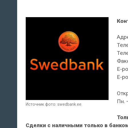
Кон
Адре
Теле
Теле
Факс
E-po
E-po
Отк
Пн. 
Источник фото: swedbank.ee.
Тол
Сделки с наличными только в банком