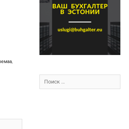
ремаа
,
Поиск
для: