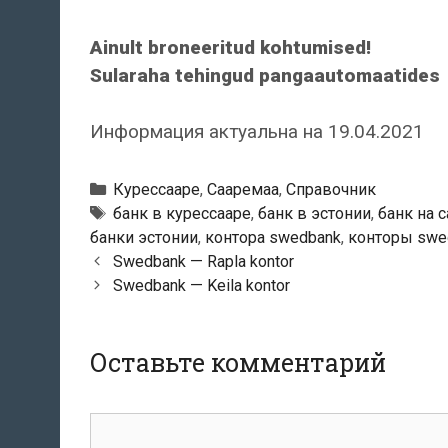
Ainult broneeritud kohtumised!
Sularaha tehingud pangaautomaatides
Информация актуальна на 19.04.2021
Рубрики
Курессааре
,
Сааремаа
,
Справочник
Тэги
банк в курессааре
,
банк в эстонии
,
банк на 
банки эстонии
,
контора swedbank
,
конторы swe
Навигация
Swedbank — Rapla kontor
по
Swedbank — Keila kontor
записям
Оставьте комментарий
комментарий