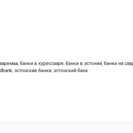
сааремаа
,
банки в курессааре
,
банки в эстонии
,
банки на саа
dbank
,
эстонские банки
,
эстонский банк