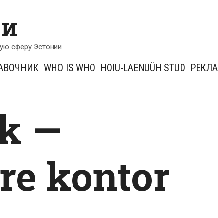
ии
кую сферу Эстонии
АВОЧНИК
WHO IS WHO
HOIU-LAENUÜHISTUD
РЕКЛ
k —
re kontor