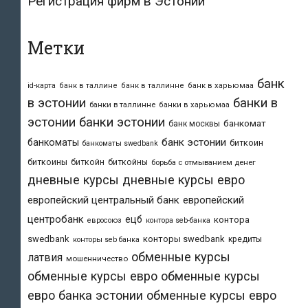
Регистрация фирм в Эстонии
Метки
банк
id-карта
банк в таллине
банк в таллинне
банк в харьюмаа
в эстонии
банки в
банки в таллинне
банки в харьюмаа
эстонии
банки эстонии
банкомат
банк москвы
банк эстонии
банкоматы
биткоин
банкоматы swedbank
биткоины
биткойн
биткойны
борьба с отмыванием денег
дневные курсы
дневные курсы евро
европейский центральный банк
европейский
центробанк
ецб
контора
евросоюз
контора seb-банка
swedbank
конторы swedbank
кредиты
конторы seb банка
обменные курсы
латвия
мошенничество
обменные курсы евро
обменные курсы
евро банка эстонии
обменные курсы евро