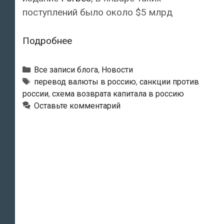
поступлений было около $5 млрд
Российские
Подробнее
компании
перевели
Рубрики
Все записи блога
,
Новости
в
Тэги
перевод валюты в россию
,
санкции против
россии
,
схема возврата капитала в россию
Россию
Оставьте комментарий
аномальный
объем
валюты
из-
за
угрозы
санкций