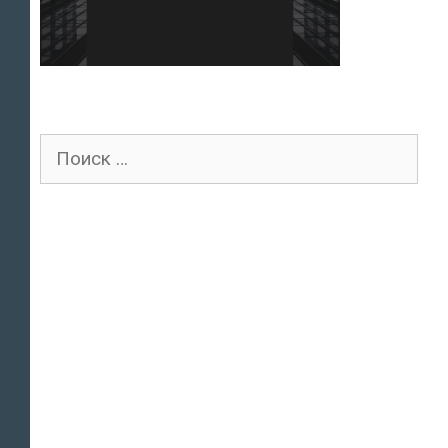
Поиск
для: