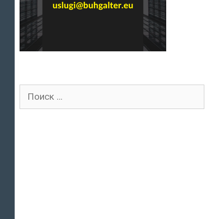
Поиск
для: