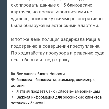
скопировать данные с 15 банковских
карточек, но воспользоваться ими не
удалось, поскольку скиммеры оперативно
были обнаружены эстонскими властями.
В тот же день полиция задержала Раца в
подозрению в совершении преступления.
По ходатайству прокурора и решению суда
венгр был взят под стражу.
Рубрики
Все записи блога
,
Новости
Тэги
банкомат
,
банкоматы
,
скиммер
,
скиммеры
,
эстония
Навигация
Латвия продает банк «Citadele» американцам
по
Важная информация для российских клиентов
записям
эстонских банков!