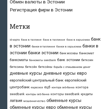
Обмен валюты в Эстонии
Регистрация фирм в Эстонии
Метки
банк
id-карта
банк в таллине
банк в таллинне
банк в харьюмаа
в эстонии
банки в
банки в таллинне
банки в харьюмаа
эстонии
банки эстонии
банкомат
банк москвы
банк эстонии
банкоматы
биткоин
банкоматы swedbank
биткоины
биткойн
биткойны
борьба с отмыванием денег
дневные курсы
дневные курсы евро
европейский центральный банк
европейский
центробанк
ецб
контора
евросоюз
контора seb-банка
swedbank
конторы swedbank
кредиты
конторы seb банка
обменные курсы
латвия
мошенничество
обменные курсы евро
обменные курсы