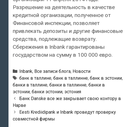
Разрешение на деятельность в качестве
кредитной организации, полученное от
Финансовой инспекции, позволяет
привлекать депозиты и другие финансовые
средства, подлежащие возврату.
Сбережения в Inbank гарантированы
государством на сумму в 100 000 евро.
Рубрики
Inbank
,
Все записи блога
,
Новости
Тэги
банк в таллине
,
банк в таллинне
,
банк в эстонии
,
банки в таллине
,
банки в таллинне
,
банки в
эстонии
,
банки эстонии
,
эстония
Навигация
Банк Danske все же закрывает свою контору в
по
Нарве
записям
Eesti Krediidipank и Inbank проведут проверку
совместной фирмы