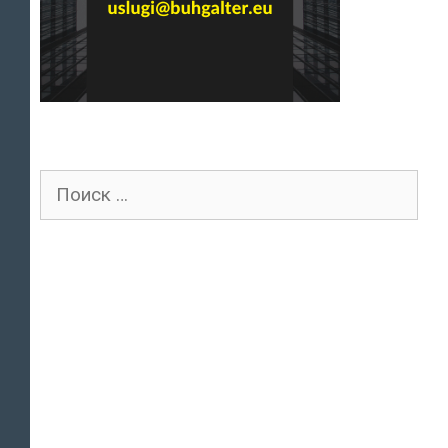
Поиск
для: