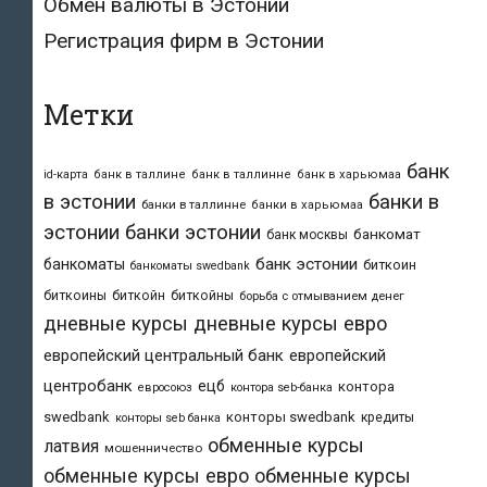
Обмен валюты в Эстонии
Регистрация фирм в Эстонии
Метки
банк
id-карта
банк в таллине
банк в таллинне
банк в харьюмаа
в эстонии
банки в
банки в таллинне
банки в харьюмаа
эстонии
банки эстонии
банкомат
банк москвы
банк эстонии
банкоматы
биткоин
банкоматы swedbank
биткоины
биткойн
биткойны
борьба с отмыванием денег
дневные курсы
дневные курсы евро
европейский центральный банк
европейский
центробанк
ецб
контора
евросоюз
контора seb-банка
swedbank
конторы swedbank
кредиты
конторы seb банка
обменные курсы
латвия
мошенничество
обменные курсы евро
обменные курсы