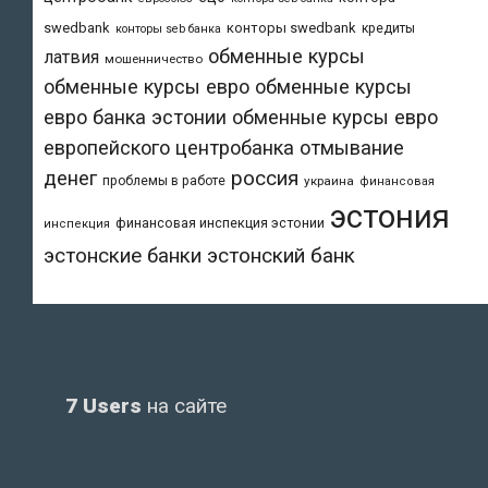
swedbank
конторы swedbank
кредиты
конторы seb банка
обменные курсы
латвия
мошенничество
обменные курсы евро
обменные курсы
евро банка эстонии
обменные курсы евро
европейского центробанка
отмывание
денег
россия
проблемы в работе
украина
финансовая
эстония
финансовая инспекция эстонии
инспекция
эстонский банк
эстонские банки
7 Users
на сайте