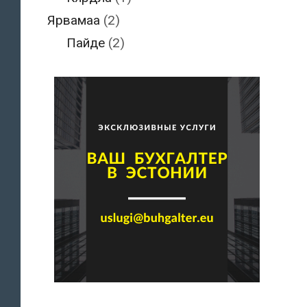
Ярвамаа
(2)
Пайде
(2)