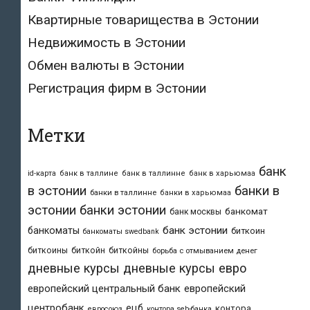
Квартирные товарищества в Эстонии
Недвижимость в Эстонии
Обмен валюты в Эстонии
Регистрация фирм в Эстонии
Метки
банк
id-карта
банк в таллине
банк в таллинне
банк в харьюмаа
в эстонии
банки в
банки в таллинне
банки в харьюмаа
эстонии
банки эстонии
банкомат
банк москвы
банк эстонии
банкоматы
биткоин
банкоматы swedbank
биткоины
биткойн
биткойны
борьба с отмыванием денег
дневные курсы
дневные курсы евро
европейский центральный банк
европейский
центробанк
ецб
контора
евросоюз
контора seb-банка