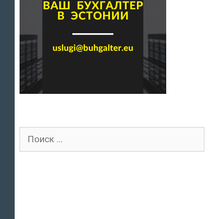
Поиск
для: