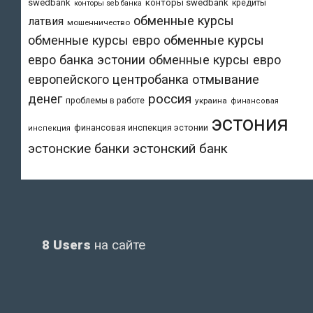
swedbank
конторы swedbank
кредиты
конторы seb банка
обменные курсы
латвия
мошенничество
обменные курсы евро
обменные курсы
евро банка эстонии
обменные курсы евро
европейского центробанка
отмывание
денег
россия
проблемы в работе
украина
финансовая
эстония
финансовая инспекция эстонии
инспекция
эстонский банк
эстонские банки
8 Users
на сайте