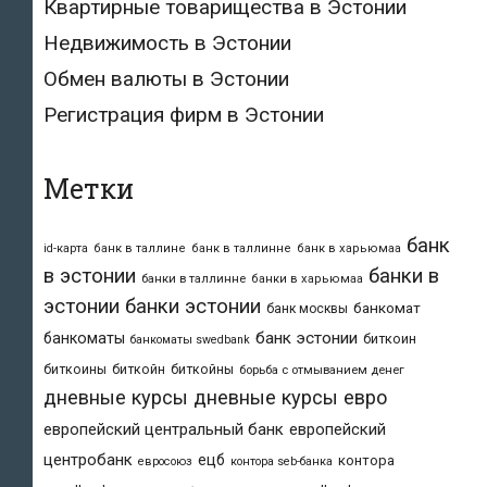
Квартирные товарищества в Эстонии
Недвижимость в Эстонии
Обмен валюты в Эстонии
Регистрация фирм в Эстонии
Метки
банк
id-карта
банк в таллине
банк в таллинне
банк в харьюмаа
в эстонии
банки в
банки в таллинне
банки в харьюмаа
эстонии
банки эстонии
банкомат
банк москвы
банк эстонии
банкоматы
биткоин
банкоматы swedbank
биткоины
биткойн
биткойны
борьба с отмыванием денег
дневные курсы
дневные курсы евро
европейский центральный банк
европейский
центробанк
ецб
контора
евросоюз
контора seb-банка