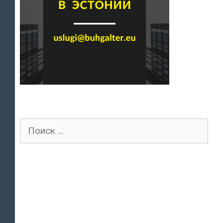
Поиск
для: