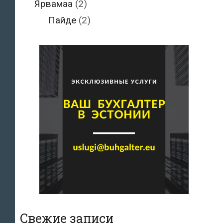
Ярвамаа
(2)
Пайде
(2)
Свежие записи