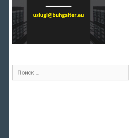
Поиск
для: