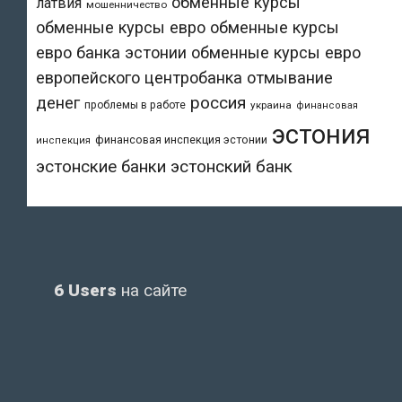
обменные курсы
латвия
мошенничество
обменные курсы евро
обменные курсы
евро банка эстонии
обменные курсы евро
европейского центробанка
отмывание
денег
россия
проблемы в работе
украина
финансовая
эстония
финансовая инспекция эстонии
инспекция
эстонский банк
эстонские банки
6 Users
на сайте