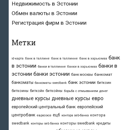
Недвижимость в Эстонии
Обмен валюты в Эстонии
Регистрация фирм в Эстонии
Метки
банк
id-карта
банк в таллине
банк в таллинне
банк в харьюмаа
в эстонии
банки в
банки в таллинне
банки в харьюмаа
эстонии
банки эстонии
банкомат
банк москвы
банк эстонии
банкоматы
биткоин
банкоматы swedbank
биткоины
биткойн
биткойны
борьба с отмыванием денег
дневные курсы
дневные курсы евро
европейский центральный банк
европейский
центробанк
ецб
контора
евросоюз
контора seb-банка
swedbank
конторы swedbank
кредиты
конторы seb банка