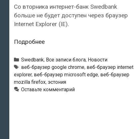
Со вторника интернет-банк Swedbank
больше не будет доступен через браузер
Internet Explorer (IE).
Интернет-
Подробнее
банк
Swedbank
Рубрики
Swedbank
,
Все записи блога
,
Новости
перестанет
Тэги
веб-браузер google chrome
,
веб-браузер internet
explorer
,
веб-браузер microsoft edge
,
веб-браузер
поддерживать
mozilla firefox
,
эстония
известный
Оставьте комментарий
веб-
браузер