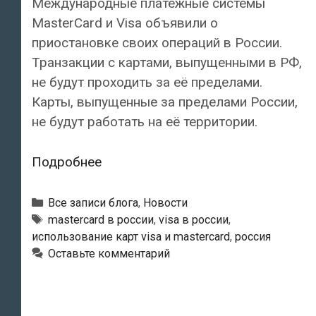
Международные платёжные системы
MasterCard и Visa объявили о
приостановке своих операций в России.
Транзакции с картами, выпущенными в РФ,
не будут проходить за её пределами.
Карты, выпущенные за пределами России,
не будут работать на её территории.
Международные
Подробнее
платёжные
системы
Рубрики
Все записи блога
,
Новости
MasterCard
Тэги
mastercard в россии
,
visa в россии
,
использование карт visa и mastercard
,
россия
и
Оставьте комментарий
Visa
объявили
о