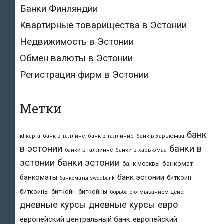
Банки Финляндии
Квартирные товарищества в Эстонии
Недвижимость в Эстонии
Обмен валюты в Эстонии
Регистрация фирм в Эстонии
Метки
банк
id-карта
банк в таллине
банк в таллинне
банк в харьюмаа
в эстонии
банки в
банки в таллинне
банки в харьюмаа
эстонии
банки эстонии
банкомат
банк москвы
банк эстонии
банкоматы
биткоин
банкоматы swedbank
биткоины
биткойн
биткойны
борьба с отмыванием денег
дневные курсы
дневные курсы евро
европейский центральный банк
европейский