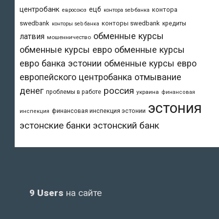
центробанк
ецб
контора
евросоюз
контора seb-банка
swedbank
конторы swedbank
кредиты
конторы seb банка
обменные курсы
латвия
мошенничество
обменные курсы евро
обменные курсы
евро банка эстонии
обменные курсы евро
европейского центробанка
отмывание
денег
россия
проблемы в работе
украина
финансовая
эстония
финансовая инспекция эстонии
инспекция
эстонский банк
эстонские банки
9 Users
на сайте