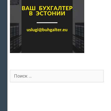
Поиск
для: