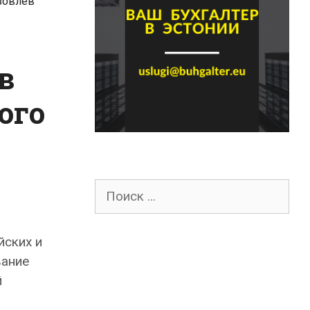
зовлев
в
ого
Поиск
для:
йских и
вание
й