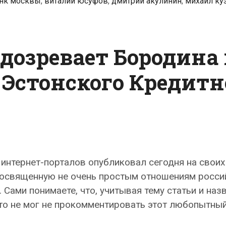
нк москвы
,
виталий юсуфов
,
дмитрий акулинин
,
михаил ку
дозревает Бородина 
 Эстонского Кредитн
 интернет-порталов опубликовал сегодня на своих
посвященную не очень простым отношениям росси
 Сами понимаете, что, учитывая тему статьи и наз
сто не мог не прокомментировать этот любопытны