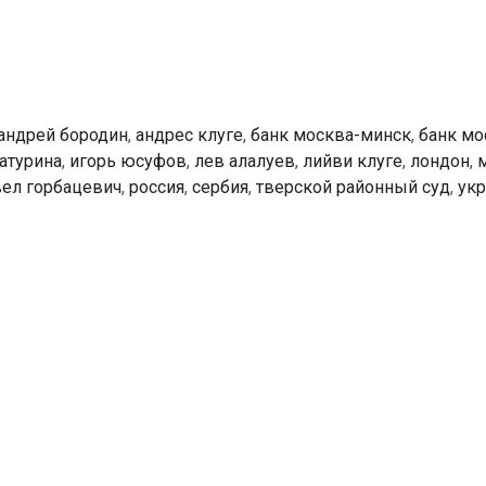
андрей бородин
,
андрес клуге
,
банк москва-минск
,
банк м
атурина
,
игорь юсуфов
,
лев алалуев
,
лийви клуге
,
лондон
,
вел горбацевич
,
россия
,
сербия
,
тверской районный суд
,
укр