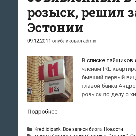
розыск, решил 
Эстонии
09.12.2011
опубликовал
admin
В
списке пайщиков
членам IRL квартире
бывший первый вице
главой банка Андре
розыск по делу о х
Бывший
Подробнее
российский
банкир,
Рубрики
Krediidipank
,
Все записи блога
,
Новости