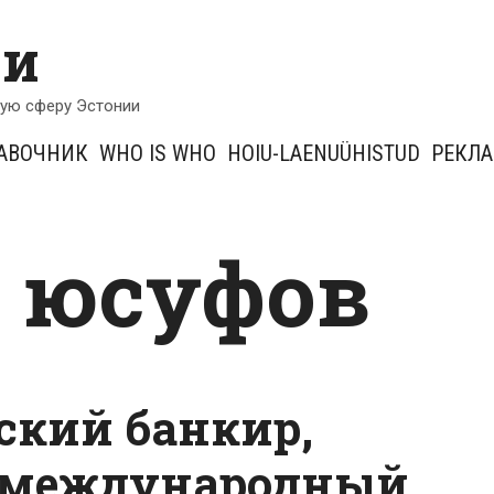
ии
кую сферу Эстонии
АВОЧНИК
WHO IS WHO
HOIU-LAENUÜHISTUD
РЕКЛ
 юсуфов
ский банкир,
 международный