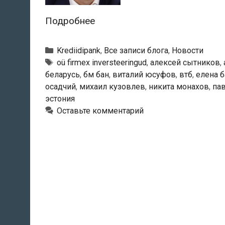
Банк
Подробнее
Москвы
подозревает
Рубрики
Krediidipank
,
Все записи блога
,
Новости
Бородина
Тэги
oü firmex inversteeringud
,
алексей сытников
,
беларусь
,
бм бан
,
виталий юсуфов
,
втб
,
елена б
в
осадчий
,
михаил кузовлев
,
никита монахов
,
па
выводе
эстония
активов
Оставьте комментарий
Эстонского
Кредитного
банка