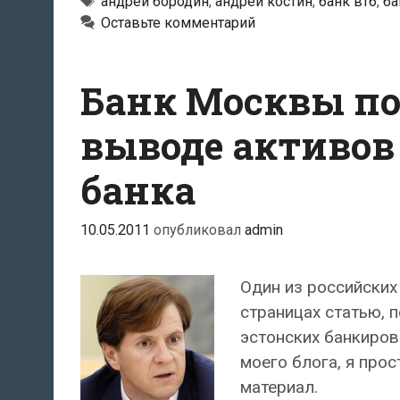
объявленный
Тэги
андрей бородин
,
андрей костин
,
банк втб
,
ба
Оставьте комментарий
в
международный
розыск,
Банк Москвы по
решил
заняться
выводе активов
бизнесом
банка
в
Эстонии
10.05.2011
опубликовал
admin
Один из российских
страницах статью, 
эстонских банкиров.
моего блога, я про
материал.