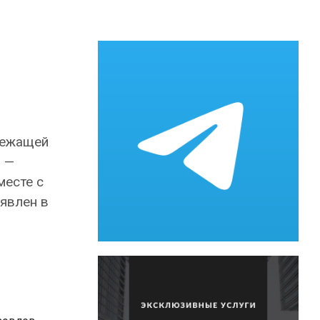
лежащей
н —
месте с
явлен в