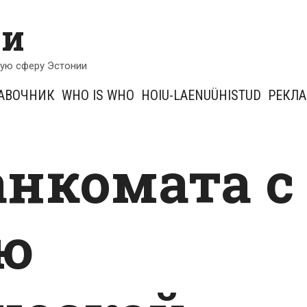
ии
кую сферу Эстонии
АВОЧНИК
WHO IS WHO
HOIU-LAENUÜHISTUD
РЕКЛ
анкомата с
ю