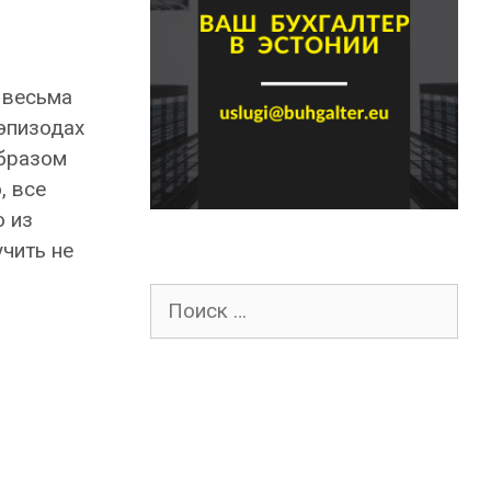
 весьма
эпизодах
образом
, все
о из
чить не
Поиск
для: