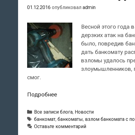
01.12.2016
опубликовал
admin
Весной этого года 
дерзких атак на ба
было, повредив бан
дать банкомату рас
взломы удалось пре
злоумышленников, п
смог.
В
Подробнее
течение
этого
Рубрики
Все записи блога
,
Новости
года
Тэги
банкомат
,
банкоматы
,
взлом банкомата с п
Оставьте комментарий
в