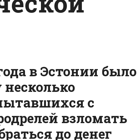
ческой
 года в Эстонии было
у несколько
пытавшихся с
одрелей взломать
раться до денег