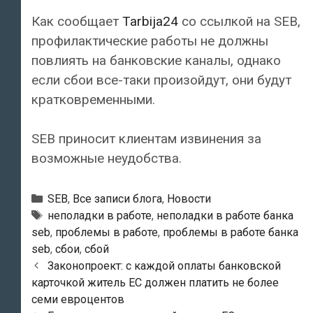
Как сообщает
Tarbija24
со ссылкой на SEB,
профилактические работы не должны
повлиять на банковские каналы, однако
если сбои все-таки произойдут, они будут
кратковременными.
SEB приносит клиентам извинения за
возможные неудобства.
Рубрики
SEB
,
Все записи блога
,
Новости
Тэги
неполадки в работе
,
неполадки в работе банка
seb
,
проблемы в работе
,
проблемы в работе банка
seb
,
сбои
,
сбой
Навигация
Законопроект: с каждой оплаты банковской
по
карточкой житель ЕС должен платить не более
записям
семи евроцентов