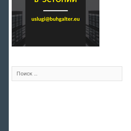
Поиск
для: