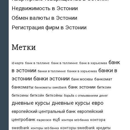
Недвижимость в Эстонии
Обмен валюты в Эстонии
Регистрация фирм в Эстонии
Метки
банк
id-карта
банк в таллине
банк в таллинне
банк в харьюмаа
в эстонии
банки в
банки в таллинне
банки в харьюмаа
эстонии
банки эстонии
банкомат
банк москвы
банк эстонии
банкоматы
биткоин
банкоматы swedbank
биткоины
биткойн
биткойны
борьба с отмыванием денег
дневные курсы
дневные курсы евро
европейский центральный банк
европейский
центробанк
ецб
контора
евросоюз
контора seb-банка
swedbank
конторы swedbank
кредиты
конторы seb банка