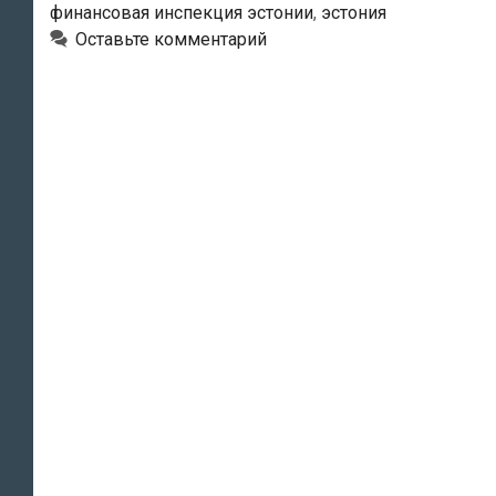
финансовая инспекция эстонии
,
эстония
или
Оставьте комментарий
59,7%?