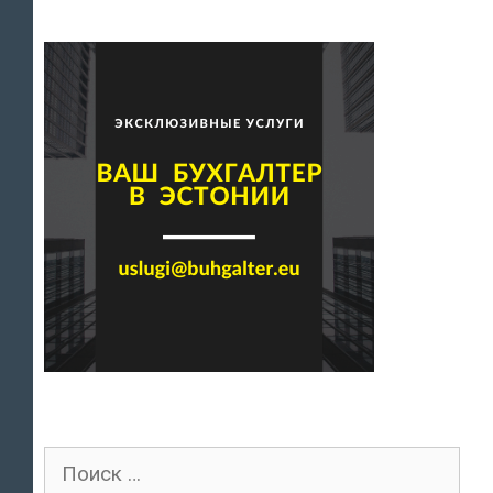
Поиск
для: