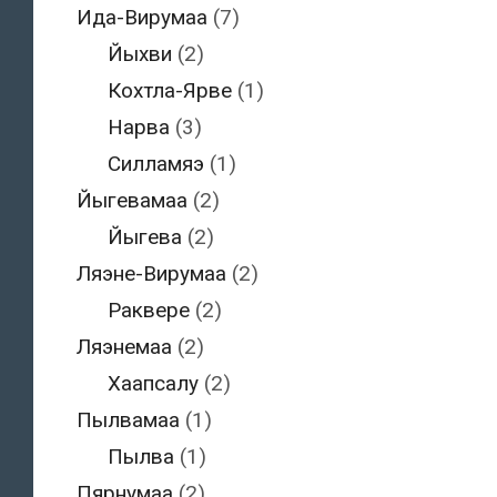
Ида-Вирумаа
(7)
Йыхви
(2)
Кохтла-Ярве
(1)
Нарва
(3)
Силламяэ
(1)
Йыгевамаа
(2)
Йыгева
(2)
Ляэне-Вирумаа
(2)
Раквере
(2)
Ляэнемаа
(2)
Хаапсалу
(2)
Пылвамаа
(1)
Пылва
(1)
Пярнумаа
(2)