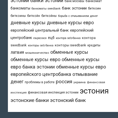
эстонии
банки эстонии
банкомат
банк москвы
банк эстонии
банкоматы
биткоин
банкоматы swedbank
биткоины
биткойн
биткойны
борьба с отмыванием денег
дневные курсы
дневные курсы евро
европейский центральный банк
европейский
центробанк
ецб
контора
евросоюз
контора seb-банка
swedbank
конторы swedbank
кредиты
конторы seb банка
обменные курсы
латвия
мошенничество
обменные курсы евро
обменные курсы
евро банка эстонии
обменные курсы евро
европейского центробанка
отмывание
денег
россия
проблемы в работе
украина
финансовая
эстония
финансовая инспекция эстонии
инспекция
эстонский банк
эстонские банки