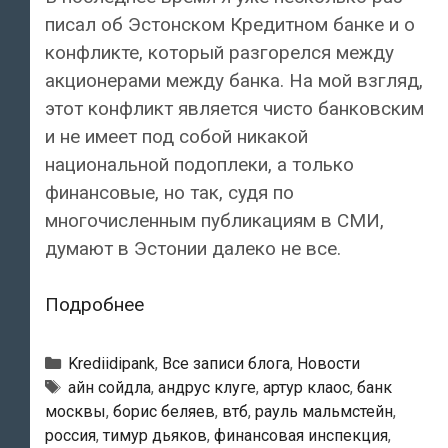
писал об Эстонском Кредитном банке и о
конфликте, который разгорелся между
акционерами между банка. На мой взгляд,
этот конфликт является чисто банковским
и не имеет под собой никакой
национальной подоплеки, а только
финансовые, но так, судя по
многочисленным публикациям в СМИ,
думают в Эстонии далеко не все.
Угадайте,
Подробнее
какая
цифра
Рубрики
Krediidipank
,
Все записи блога
,
Новости
больше
Тэги
айн сойдла
,
андрус клуге
,
артур клаос
,
банк
москвы
,
борис беляев
,
втб
,
рауль мальмстейн
,
—
россия
,
тимур дьяков
,
финансовая инспекция
,
40,3%