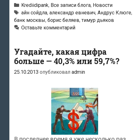
одержал
Рубрики
Krediidipank
,
Все записи блога
,
Новости
окончательную
Тэги
айн сойдла
,
александр евневич
,
Андрус Клюге
,
банк москвы
,
борис беляев
,
тимур дьяков
победу
Оставьте комментарий
в
споре
с
Угадайте, какая цифра
Банком
больше — 40,3% или 59,7%?
Москвы
25.10.2013
опубликовал
admin
В последнее время я уже несколько раз