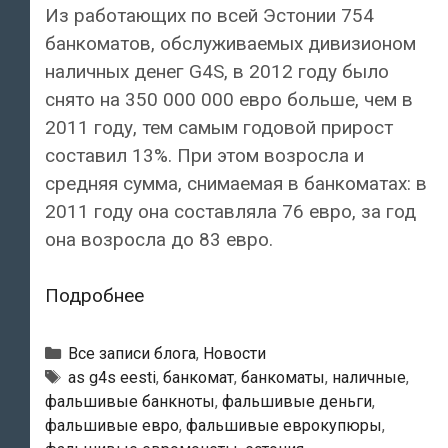
Из работающих по всей Эстонии 754
банкоматов, обслуживаемых дивизионом
наличных денег G4S, в 2012 году было
снято на 350 000 000 евро больше, чем в
2011 году, тем самым годовой прирост
составил 13%. При этом возросла и
средняя сумма, снимаемая в банкоматах: в
2011 году она составляла 76 евро, за год
она возросла до 83 евро.
Через
Подробнее
банкоматы
в
Рубрики
Все записи блога
,
Новости
Эстонии
Тэги
as g4s eesti
,
банкомат
,
банкоматы
,
наличные
,
фальшивые банкноты
,
фальшивые деньги
,
снимается
фальшивые евро
,
фальшивые еврокупюры
,
все