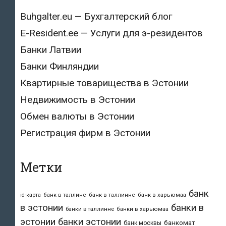
Buhgalter.eu — Бухгалтерский блог
E-Resident.ee — Услуги для э-резидентов
Банки Латвии
Банки Финляндии
Квартирные товарищества в Эстонии
Недвижимость в Эстонии
Обмен валюты в Эстонии
Регистрация фирм в Эстонии
Метки
банк
id-карта
банк в таллине
банк в таллинне
банк в харьюмаа
в эстонии
банки в
банки в таллинне
банки в харьюмаа
эстонии
банки эстонии
банкомат
банк москвы