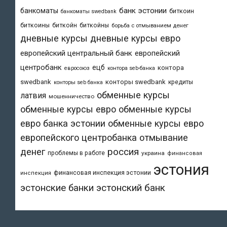
банк эстонии
банкоматы
биткоин
банкоматы swedbank
биткоины
биткойн
биткойны
борьба с отмыванием денег
дневные курсы
дневные курсы евро
европейский центральный банк
европейский
центробанк
ецб
контора
евросоюз
контора seb-банка
swedbank
конторы swedbank
кредиты
конторы seb банка
обменные курсы
латвия
мошенничество
обменные курсы евро
обменные курсы
евро банка эстонии
обменные курсы евро
европейского центробанка
отмывание
денег
россия
проблемы в работе
украина
финансовая
эстония
финансовая инспекция эстонии
инспекция
эстонский банк
эстонские банки