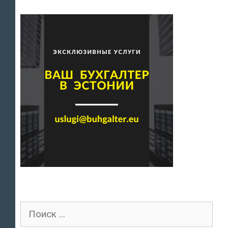
Поиск
для: