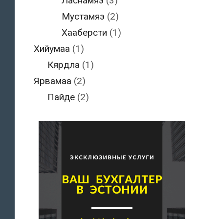
Ласнамяэ
(3)
Мустамяэ
(2)
Хааберсти
(1)
Хийумаа
(1)
Кярдла
(1)
Ярвамаа
(2)
Пайде
(2)