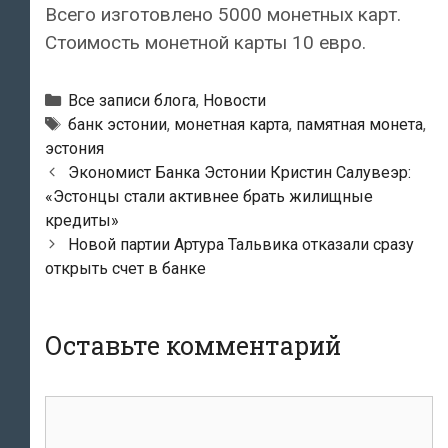
Всего изготовлено 5000 монетных карт.
Стоимость монетной карты 10 евро.
Рубрики
Все записи блога
,
Новости
Тэги
банк эстонии
,
монетная карта
,
памятная монета
,
эстония
Навигация
Экономист Банка Эстонии Кристин Салувеэр:
по
«Эстонцы стали активнее брать жилищные
записям
кредиты»
Новой партии Артура Тальвика отказали сразу
открыть счет в банке
Оставьте комментарий
комментарий