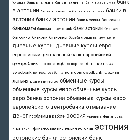
банк
id-карта
банк в таллине
банк в таллинне
банк в харьюмаа
в эстонии
банки в
банки в таллинне
банки в харьюмаа
эстонии
банки эстонии
банкомат
банк москвы
банк эстонии
банкоматы
биткоин
банкоматы swedbank
биткоины
биткойн
биткойны
борьба с отмыванием денег
дневные курсы
дневные курсы евро
европейский центральный банк
европейский
центробанк
ецб
контора
евросоюз
контора seb-банка
swedbank
конторы swedbank
кредиты
конторы seb банка
обменные курсы
латвия
мошенничество
обменные курсы евро
обменные курсы
евро банка эстонии
обменные курсы евро
европейского центробанка
отмывание
денег
россия
проблемы в работе
украина
финансовая
эстония
финансовая инспекция эстонии
инспекция
эстонский банк
эстонские банки