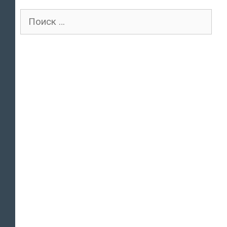
Поиск
для: