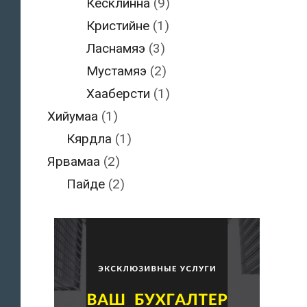
Кесклинна
(9)
Кристийне
(1)
Ласнамяэ
(3)
Мустамяэ
(2)
Хааберсти
(1)
Хийумаа
(1)
Кярдла
(1)
Ярвамаа
(2)
Пайде
(2)