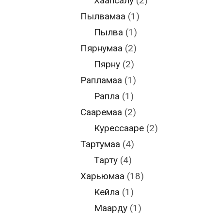
Хаапсалу
(2)
Пылвамаа
(1)
Пылва
(1)
Пярнумаа
(2)
Пярну
(2)
Рапламаа
(1)
Рапла
(1)
Сааремаа
(2)
Курессааре
(2)
Тартумаа
(4)
Тарту
(4)
Харьюмаа
(18)
Кейла
(1)
Маарду
(1)