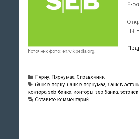
E-po
Отк
Пн. 
Под
Источник фото: en.wikipedia.org.
Рубрики
Пярну
,
Пярнумаа
,
Справочник
Тэги
банк в пярну
,
банк в пярнумаа
,
банк в эстон
контора seb-банка
,
конторы seb банка
,
эстонск
Оставьте комментарий