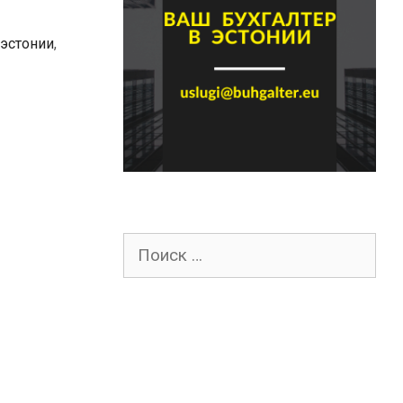
 эстонии
,
Поиск
для: