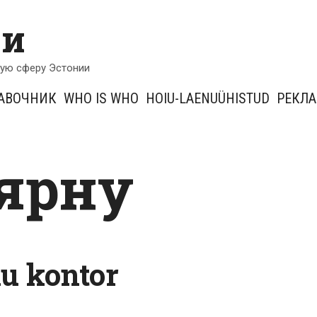
ии
кую сферу Эстонии
АВОЧНИК
WHO IS WHO
HOIU-LAENUÜHISTUD
РЕКЛ
пярну
u kontor