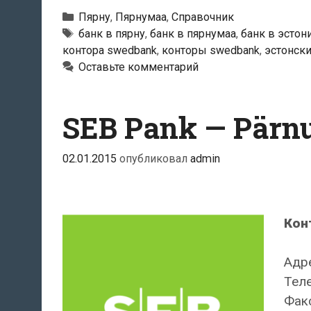
Рубрики
Пярну
,
Пярнумаа
,
Справочник
Тэги
банк в пярну
,
банк в пярнумаа
,
банк в эстон
контора swedbank
,
конторы swedbank
,
эстонски
Оставьте комментарий
SEB Pank — Pärnu
02.01.2015
опубликовал
admin
Кон
Адре
Теле
Факс