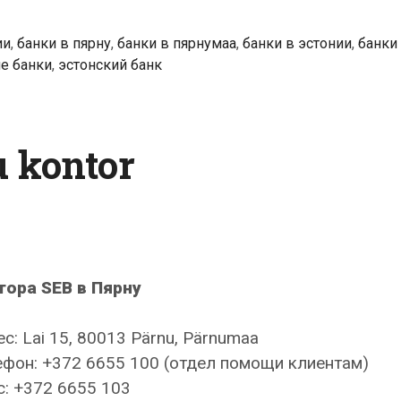
Pärnu
kontor
ии
,
банки в пярну
,
банки в пярнумаа
,
банки в эстонии
,
банки
е банки
,
эстонский банк
 kontor
тора SEB в Пярну
с: Lai 15, 80013 Pärnu, Pärnumaa
фон: +372 6655 100 (отдел помощи клиентам)
: +372 6655 103