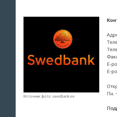
Кон
Адре
Теле
Теле
Факс
E-po
E-po
Отк
Пн. 
Источник фото: swedbank.ee.
Под