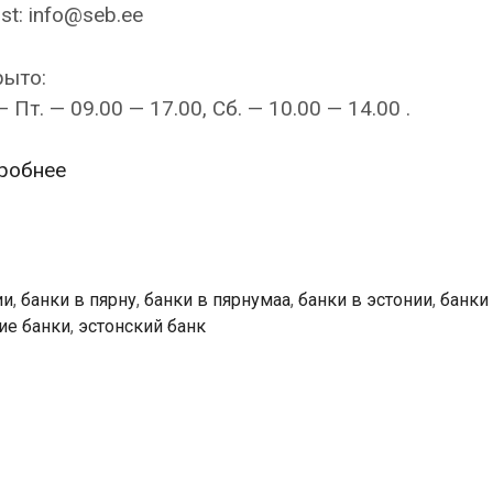
st: info@seb.ee
рыто:
— Пт. — 09.00 — 17.00, Сб. — 10.00 — 14.00 .
SEB
робнее
Pank
—
Pärnu
kontor
ии
,
банки в пярну
,
банки в пярнумаа
,
банки в эстонии
,
банки
ие банки
,
эстонский банк