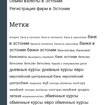
Обмен валюты в Эстонии
Регистрация фирм в Эстонии
Метки
банк
id-карта
банк в таллине
банк в таллинне
банк в харьюмаа
в эстонии
банки в
банки в таллинне
банки в харьюмаа
эстонии
банки эстонии
банкомат
банк москвы
банк эстонии
банкоматы
биткоин
банкоматы swedbank
биткоины
биткойн
биткойны
борьба с отмыванием денег
дневные курсы
дневные курсы евро
европейский центральный банк
европейский
центробанк
ецб
контора
евросоюз
контора seb-банка
swedbank
конторы swedbank
кредиты
конторы seb банка
обменные курсы
латвия
мошенничество
обменные курсы евро
обменные курсы