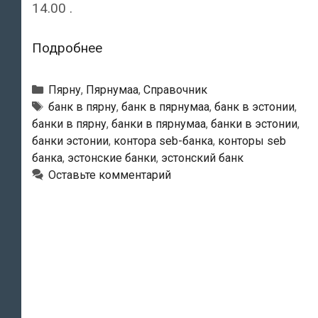
14.00 .
SEB
Подробнее
Pank
—
Рубрики
Пярну
,
Пярнумаа
,
Справочник
Pärnu
Тэги
банк в пярну
,
банк в пярнумаа
,
банк в эстонии
,
банки в пярну
,
банки в пярнумаа
,
банки в эстонии
,
kontor
банки эстонии
,
контора seb-банка
,
конторы seb
банка
,
эстонские банки
,
эстонский банк
Оставьте комментарий