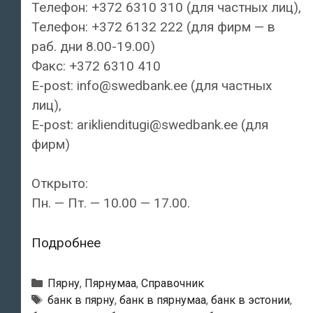
Телефон: +372 6310 310 (для частных лиц),
Телефон: +372 6132 222 (для фирм — в
раб. дни 8.00-19.00)
Факс: +372 6310 410
E-post: info@swedbank.ee (для частных
лиц),
E-post: ariklienditugi@swedbank.ee (для
фирм)
Открыто:
Пн. — Пт. — 10.00 — 17.00.
Swedbank
Подробнее
—
Pärnu
Рубрики
Пярну
,
Пярнумаа
,
Справочник
kontor
Тэги
банк в пярну
,
банк в пярнумаа
,
банк в эстонии
,