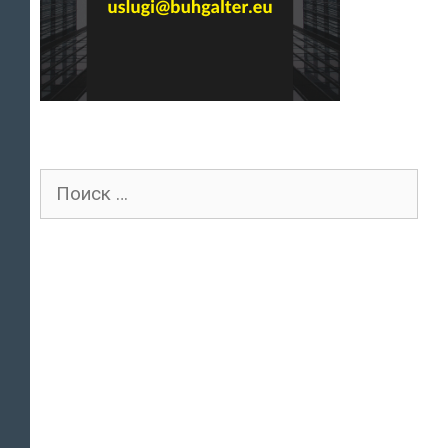
Поиск
для: