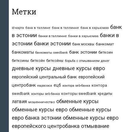
Метки
банк
id-карта
банк в таллине
банк в таллинне
банк в харьюмаа
в эстонии
банки в
банки в таллинне
банки в харьюмаа
эстонии
банки эстонии
банкомат
банк москвы
банк эстонии
банкоматы
биткоин
банкоматы swedbank
биткоины
биткойн
биткойны
борьба с отмыванием денег
дневные курсы
дневные курсы евро
европейский центральный банк
европейский
центробанк
ецб
контора
евросоюз
контора seb-банка
swedbank
конторы swedbank
кредиты
конторы seb банка
обменные курсы
латвия
мошенничество
обменные курсы евро
обменные курсы
евро банка эстонии
обменные курсы евро
европейского центробанка
отмывание