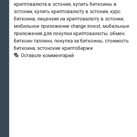
криптовалюта в эстонии
,
купить биткоины в
чтобы
эстонии
,
купить криптовалюту в эстонии
,
курс
сделки
биткоина
,
лицензия на криптовалюту в эстонии
,
с
мобильное приложение change invest
,
мобильные
криптовалютами
приложения для покупки криптовалюты
,
обмен
стали
биткоин таллинн
,
покупка за биткоины
,
стоимость
биткоина
,
эстонские криптобиржи
более
Оставьте комментарий
прозрачными