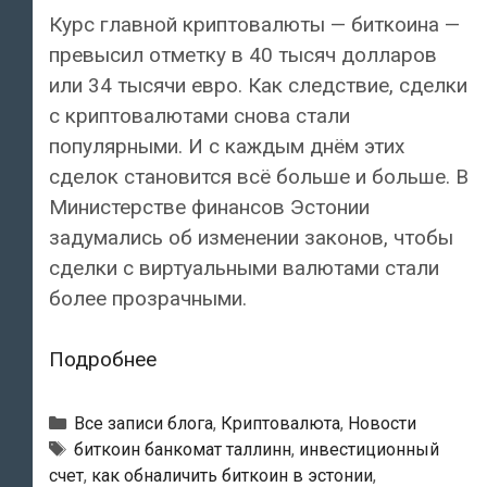
Курс главной криптовалюты — биткоина —
превысил отметку в 40 тысяч долларов
или 34 тысячи евро. Как следствие, сделки
с криптовалютами снова стали
популярными. И с каждым днём этих
сделок становится всё больше и больше. В
Министерстве финансов Эстонии
задумались об изменении законов, чтобы
сделки с виртуальными валютами стали
более прозрачными.
В
Подробнее
Эстонии
могут
Рубрики
Все записи блога
,
Криптовалюта
,
Новости
изменить
Тэги
биткоин банкомат таллинн
,
инвестиционный
счет
,
как обналичить биткоин в эстонии
,
законы,