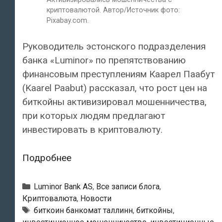
криптовалютой. Автор/Источник фото:
Pixabay.com.
Руководитель эстонского подразделения
банка «Luminor» по препятствованию
финансовым преступлениям Каарел Паабут
(Kaarel Paabut) рассказал, что рост цен на
биткойны активизировал мошенничества,
при которых людям предлагают
инвестировать в криптовалюту.
Банк
Подробнее
«Luminor»:
«Активизировались
Рубрики
Luminor Bank AS
,
Все записи блога
,
мошенничества
Криптовалюта
,
Новости
Тэги
биткоин банкомат таллинн
,
биткойны
,
с