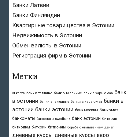
Банки Латвии
Банки Финляндии
Квартирные товарищества в Эстонии
Недвижимость в Эстонии
Обмен валюты в Эстонии
Регистрация фирм в Эстонии
Метки
банк
id-карта
банк в таллине
банк в таллинне
банк в харьюмаа
в эстонии
банки в
банки в таллинне
банки в харьюмаа
эстонии
банки эстонии
банкомат
банк москвы
банк эстонии
банкоматы
биткоин
банкоматы swedbank
биткоины
биткойн
биткойны
борьба с отмыванием денег
дневные курсы
дневные курсы евро