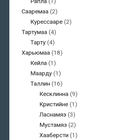
Рапла
(1)
Сааремаа
(2)
Курессааре
(2)
Тартумаа
(4)
Тарту
(4)
Харьюмаа
(18)
Кейла
(1)
Маарду
(1)
Таллин
(16)
Кесклинна
(9)
Кристийне
(1)
Ласнамяэ
(3)
Мустамяэ
(2)
Хааберсти
(1)