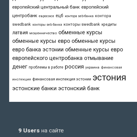
европейский центральный банк
европейский
центробанк
ецб
контора
евросоюз
контора seb-банка
swedbank
конторы swedbank
кредиты
конторы seb банка
обменные курсы
латвия
мошенничество
обменные курсы евро
обменные курсы
евро банка эстонии
обменные курсы евро
европейского центробанка
отмывание
денег
россия
проблемы в работе
украина
финансовая
эстония
финансовая инспекция эстонии
инспекция
эстонский банк
эстонские банки
9 Users
на сайте