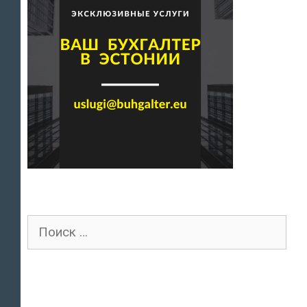
Поиск
для: