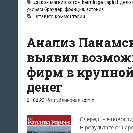
причастность
Тэги
«закон магнитского»
,
hermitage capital
,
дело 
уильям браудер
,
франция
,
эстония
Danske
Оставьте комментарий
Bank
к
отмыванию
Анализ Панамс
денег
в
выявил возможн
деле
фирм в крупной
Магнитского
денег
01.06.2016
опубликовал
admin
Очередные новости,
В результате обнар