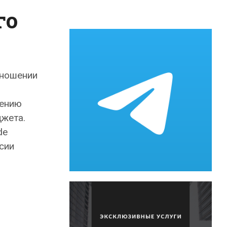
го
тношении
дению
джета.
de
сии