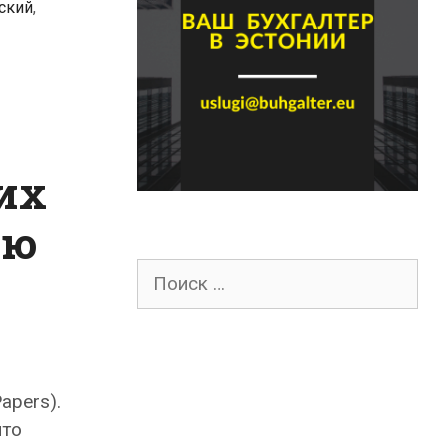
ский
,
их
ию
Поиск
для:
apers).
что