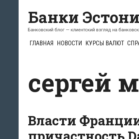
Перейти
Банки Эстон
к
содержимому
Банковский блог — клиентский взгляд на банковс
ГЛАВНАЯ
НОВОСТИ
КУРСЫ ВАЛЮТ
СПР
сергей 
Власти Франци
причастность D