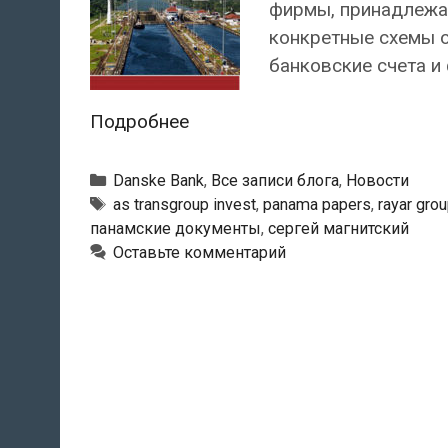
фирмы, принадлежа
конкретные схемы о
банковские счета и
Анализ
Подробнее
Панамских
документов
Рубрики
Danske Bank
,
Все записи блога
,
Новости
выявил
Тэги
as transgroup invest
,
panama papers
,
rayar gro
панамские документы
,
сергей магнитский
возможное
Оставьте комментарий
участие
эстонских
фирм
в
крупной
схеме
по