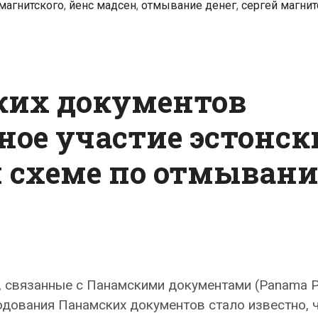
магнитского
,
йенс мадсен
,
отмывание денег
,
сергей магнит
ких документов
ое участие эстонск
 схеме по отмыван
 связанные с Панамскими документами (Panama P
одования Панамских документов стало известно, 