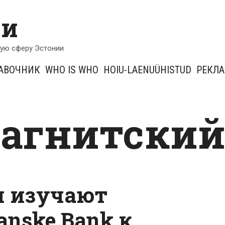
ии
кую сферу Эстонии
АВОЧНИК
WHO IS WHO
HOIU-LAENUÜHISTUD
РЕКЛ
магнитски
и изучают
anske Bank к