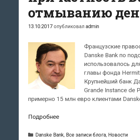
отмыванию дене
13.10.2017
опубликовал
admin
Французские право
Danske Bank по под
использовалось для
главы фонда Hermit
Крупнейший банк Д
Grande Instance de 
примерно 15 млн евро клиентами Danske 
Власти
Подробнее
Франции
изучают
Рубрики
Danske Bank
,
Все записи блога
,
Новости