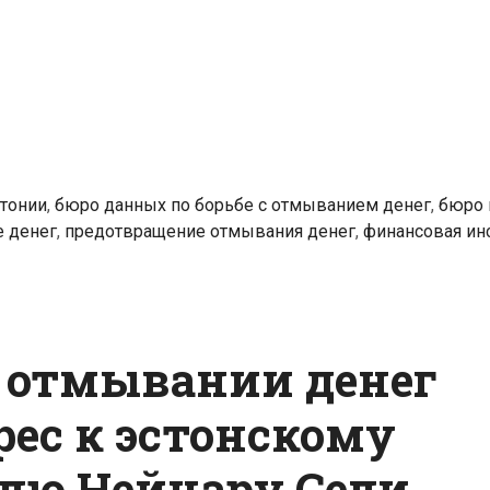
отмыванием
денег
возглавит
Матис
Мяэкер
стонии
,
бюро данных по борьбе с отмыванием денег
,
бюро 
 денег
,
предотвращение отмывания денег
,
финансовая ин
 отмывании денег
рес к эстонскому
лю Нейнару Сели.