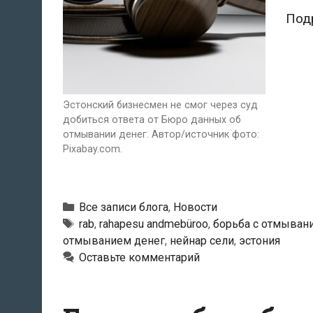
Под
Эстонский бизнесмен не смог через суд
добиться ответа от Бюро данных об
отмывании денег. Автор/источник фото:
Pixabay.com.
Рубрики
Все записи блога
,
Новости
Тэги
rab
,
rahapesu andmebüroo
,
борьба с отмыван
отмыванием денег
,
нейнар сели
,
эстония
Оставьте комментарий