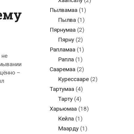
Хаапсалу
(2)
ему
Пылвамаа
(1)
Пылва
(1)
Пярнумаа
(2)
Пярну
(2)
Рапламаа
(1)
 не
Рапла
(1)
тмывании
Сааремаа
(2)
ащённо –
Курессааре
(2)
ыл
Тартумаа
(4)
Тарту
(4)
Харьюмаа
(18)
Кейла
(1)
Маарду
(1)