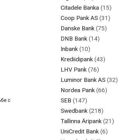
Citadele Banka
(15)
Coop Pank AS
(31)
Danske Bank
(75)
DNB Bank
(14)
Inbank
(10)
Krediidipank
(43)
LHV Pank
(76)
Luminor Bank AS
(32)
Nordea Pank
(66)
SEB
(147)
бе с
Swedbank
(218)
Tallinna Äripank
(21)
UniCredit Bank
(6)