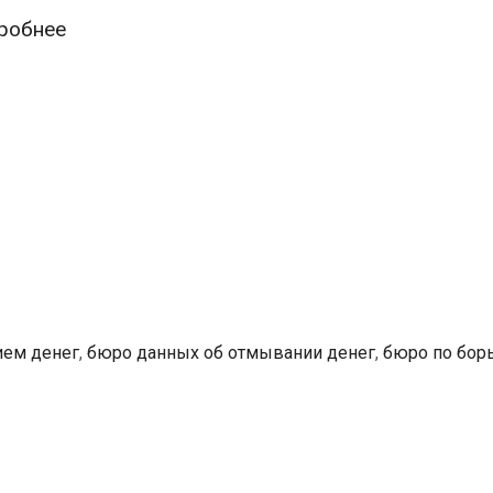
Эстонский
робнее
предприниматель
не
смог
через
суд
добиться
ответа
от
Бюро
данных
ием денег
,
бюро данных об отмывании денег
,
бюро по борь
об
отмывании
денег