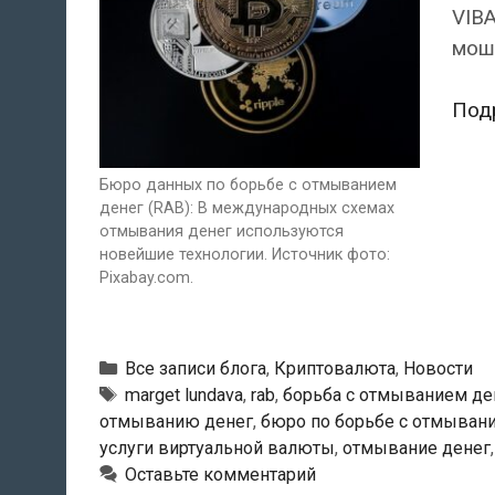
VIBA
мош
Под
Бюро данных по борьбе с отмыванием
денег (RAB): В международных схемах
отмывания денег используются
новейшие технологии. Источник фото:
Pixabay.com.
Рубрики
Все записи блога
,
Криптовалюта
,
Новости
Тэги
marget lundava
,
rab
,
борьба с отмыванием де
отмыванию денег
,
бюро по борьбе с отмыван
услуги виртуальной валюты
,
отмывание денег
Оставьте комментарий