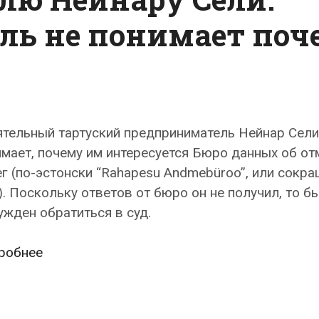
ль не понимает поч
тельный тартуский предприниматель Нейнар Сели
мает, почему им интересуется Бюро данных об о
г (по-эстонски “Rahapesu Andmebüroo”, или сокр
. Поскольку ответов от бюро он не получил, то б
жден обратиться в суд.
Бюро
робнее
данных
об
отмывании