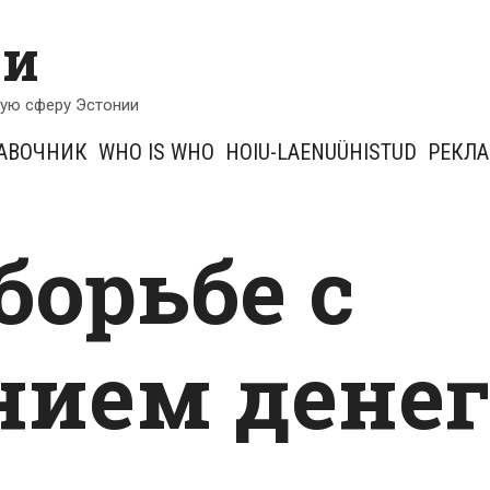
ии
кую сферу Эстонии
АВОЧНИК
WHO IS WHO
HOIU-LAENUÜHISTUD
РЕКЛ
борьбе с
ием дене