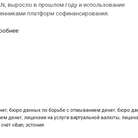
N, выросло в прошлом году и использование
енниками платформ софинансирования.
Бюро
робнее
данных
по
борьбе
с
отмыванием
денег
(RAB):
В
международных
нег
,
бюро данных по борьбе с отмыванием денег
,
бюро да
схемах
ием денег
,
лицензии на услуги виртуальной валюты
,
лиценз
отмывания
,
счёт viban
,
эстония
денег