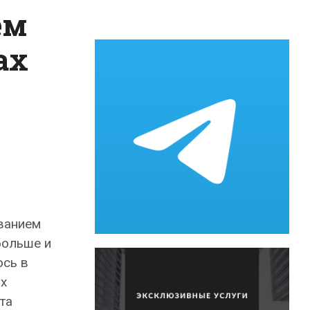
ем
ах
ванием
больше и
ось в
х
та