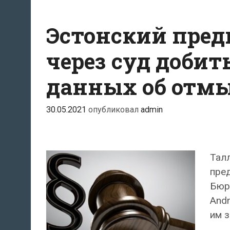
Эстонский пред
через суд добит
данных об отмы
30.05.2021
опубликовал
admin
Тал
пред
Бюро
And
им 