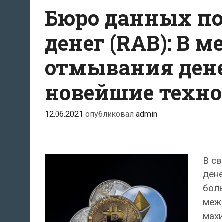
Бюро данных по
денег (RAB): В
отмывания ден
новейшие техн
12.06.2021
опубликовал
admin
В с
дене
бол
меж
махи