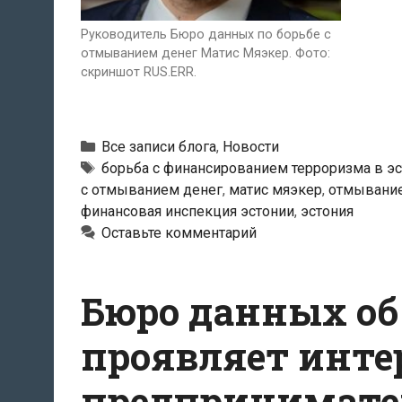
Руководитель Бюро данных по борьбе с
отмыванием денег Матис Мяэкер. Фото:
скриншот RUS.ERR.
Рубрики
Все записи блога
,
Новости
Тэги
борьба с финансированием терроризма в э
с отмыванием денег
,
матис мяэкер
,
отмывание
финансовая инспекция эстонии
,
эстония
Оставьте комментарий
Бюро данных об
проявляет инте
предпринимате