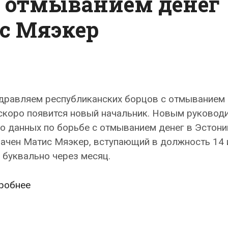
 с отмыванием денег
с Мяэкер
дравляем республиканских борцов с отмыванием 
скоро появится новый начальник. Новым руковод
о данных по борьбе с отмыванием денег в Эстони
ачен Матис Мяэкер, вступающий в должность 14 
 буквально через месяц.
Бюро
робнее
по
борьбе
с