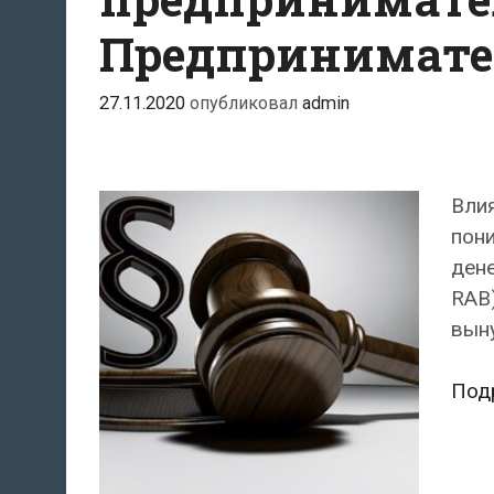
Предпринимате
27.11.2020
опубликовал
admin
Влия
пони
дене
RAB)
выну
Под