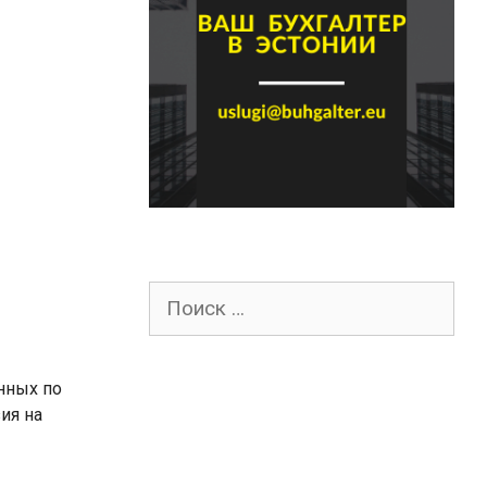
Поиск
для:
нных по
ия на