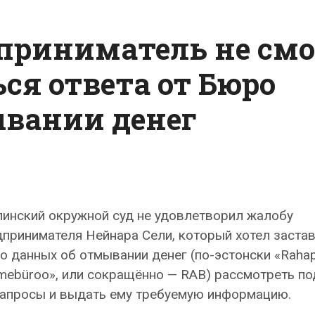
используются
новейшие
приниматель не смо
технологии
ься ответа от Бюро
вании денег
линский окружной суд не удовлетворил жалобу
принимателя Нейнара Сели, который хотел заста
 данных об отмывании денег (по-эстонски «Raha
mebüroo», или сокращённо — RAB) рассмотреть п
запросы и выдать ему требуемую информацию.