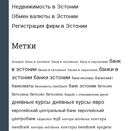
Недвижимость в Эстонии
Обмен валюты в Эстонии
Регистрация фирм в Эстонии
Метки
банк
id-карта
банк в таллине
банк в таллинне
банк в харьюмаа
в эстонии
банки в
банки в таллинне
банки в харьюмаа
эстонии
банки эстонии
банкомат
банк москвы
банк эстонии
банкоматы
биткоин
банкоматы swedbank
биткоины
биткойн
биткойны
борьба с отмыванием денег
дневные курсы
дневные курсы евро
европейский центральный банк
европейский
центробанк
ецб
контора
евросоюз
контора seb-банка
swedbank
конторы swedbank
кредиты
конторы seb банка