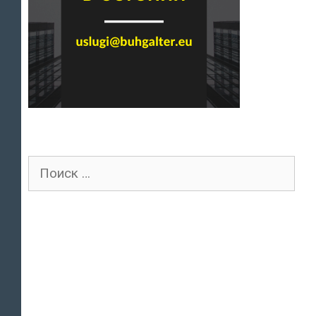
Поиск
для: