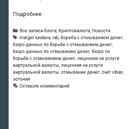
Бюро
Подробнее
данных
по
Рубрики
Все записи блога
,
Криптовалюта
,
Новости
борьбе
Тэги
marget lundava
,
rab
,
борьба с отмыванием денег
,
бюро данных по борьбе с отмыванием денег
,
с
бюро данных по отмыванию денег
,
бюро по
отмыванием
борьбе с отмыванием денег
,
лицензии на услуги
денег
виртуальной валюты
,
лицензия на услуги
(RAB):
виртуальной валюты
,
отмывание денег
,
счёт viban
,
В
эстония
международных
Оставьте комментарий
схемах
отмывания
денег
используются
новейшие