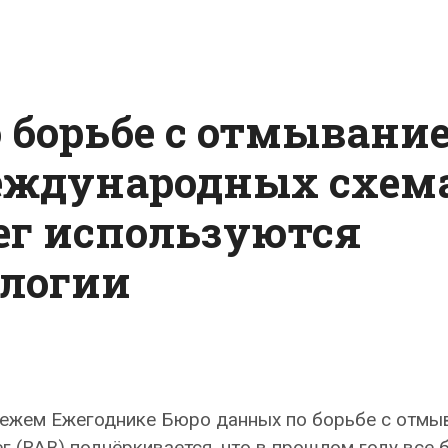
 борьбе с отмывани
 международных схем
ег используются
ологии
вежем Ежегоднике Бюро данных по борьбе с отмы
г (RAB) подчёркивается, что в прошлом году все 