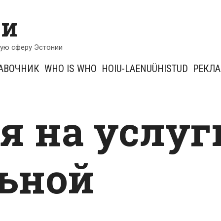
ии
кую сферу Эстонии
АВОЧНИК
WHO IS WHO
HOIU-LAENUÜHISTUD
РЕКЛ
я на услуг
ьной