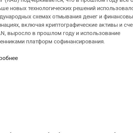
ьше новых технологических решений использовал
дународных схемах отмывания денег и финансовы
нациях, включая криптографические активы и сче
N, выросло в прошлом году и использование
енниками платформ софинансирования.
Бюро
робнее
данных
по
борьбе
с
отмыванием
денег
(RAB):
В
международных