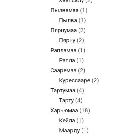
Хаапсалу
(2)
Пылвамаа
(1)
Пылва
(1)
Пярнумаа
(2)
Пярну
(2)
Рапламаа
(1)
Рапла
(1)
Сааремаа
(2)
Курессааре
(2)
Тартумаа
(4)
Тарту
(4)
Харьюмаа
(18)
Кейла
(1)
Маарду
(1)