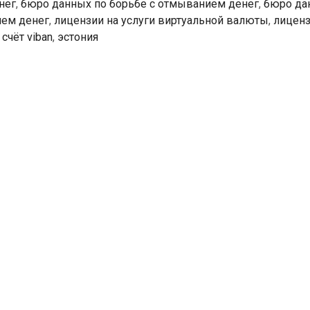
нег
,
бюро данных по борьбе с отмыванием денег
,
бюро да
схемах
ием денег
,
лицензии на услуги виртуальной валюты
,
лиценз
отмывания
,
счёт viban
,
эстония
денег
используются
новейшие
технологии