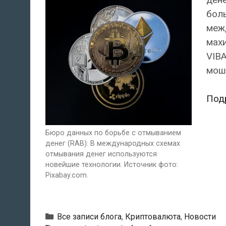
бол
меж
махи
VIBA
мош
Под
Бюро данных по борьбе с отмыванием
денег (RAB): В международных схемах
отмывания денег используются
новейшие технологии. Источник фото:
Pixabay.com.
Рубрики
Все записи блога
,
Криптовалюта
,
Новости