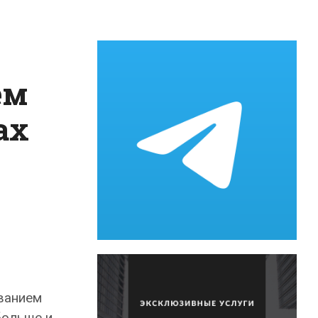
ем
ах
ванием
больше и