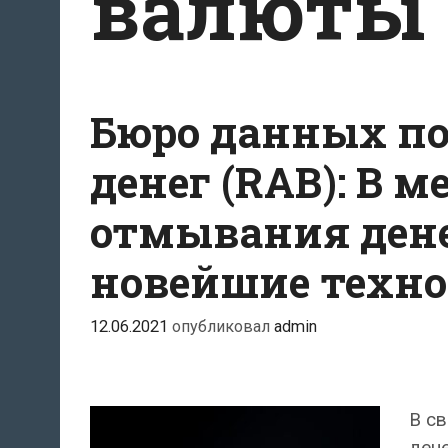
валюты
Бюро данных по
денег (RAB): В
отмывания ден
новейшие техн
12.06.2021
опубликовал
admin
В с
дене