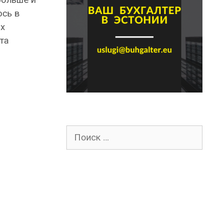
ось в
х
та
Поиск
для: