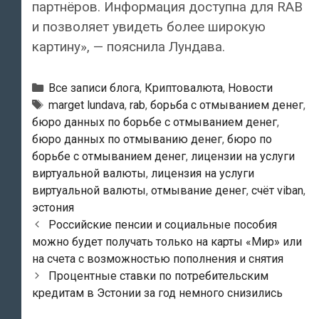
партнёров. Информация доступна для RAB
и позволяет увидеть более широкую
картину», — пояснила Лундава.
Рубрики
Все записи блога
,
Криптовалюта
,
Новости
Тэги
marget lundava
,
rab
,
борьба с отмыванием денег
,
бюро данных по борьбе с отмыванием денег
,
бюро данных по отмыванию денег
,
бюро по
борьбе с отмыванием денег
,
лицензии на услуги
виртуальной валюты
,
лицензия на услуги
виртуальной валюты
,
отмывание денег
,
счёт viban
,
эстония
Навигация
Российские пенсии и социальные пособия
по
можно будет получать только на карты «Мир» или
записям
на счета с возможностью пополнения и снятия
Процентные ставки по потребительским
кредитам в Эстонии за год немного снизились