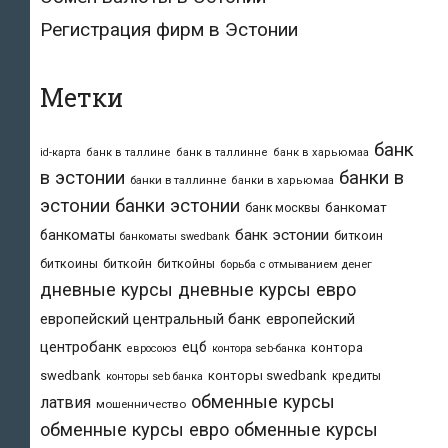
Регистрация фирм в Эстонии
Метки
банк
id-карта
банк в таллине
банк в таллинне
банк в харьюмаа
в эстонии
банки в
банки в таллинне
банки в харьюмаа
эстонии
банки эстонии
банкомат
банк москвы
банк эстонии
банкоматы
биткоин
банкоматы swedbank
биткоины
биткойн
биткойны
борьба с отмыванием денег
дневные курсы
дневные курсы евро
европейский центральный банк
европейский
центробанк
ецб
контора
евросоюз
контора seb-банка
swedbank
конторы swedbank
кредиты
конторы seb банка
обменные курсы
латвия
мошенничество
обменные курсы евро
обменные курсы