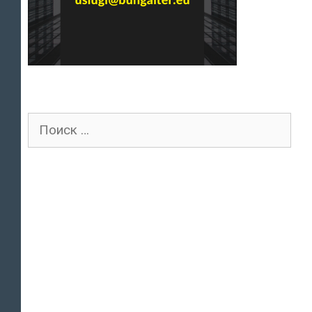
Поиск
для: