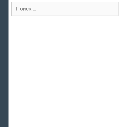
Поиск
для: