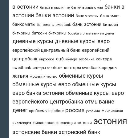
в эстонии
банки в
банки в таллинне
банки в харьюмаа
эстонии
банки эстонии
банкомат
банк москвы
банк эстонии
банкоматы
биткоин
банкоматы swedbank
биткоины
биткойн
биткойны
борьба с отмыванием денег
дневные курсы
дневные курсы евро
европейский центральный банк
европейский
центробанк
ецб
контора
евросоюз
контора seb-банка
swedbank
конторы swedbank
кредиты
конторы seb банка
обменные курсы
латвия
мошенничество
обменные курсы евро
обменные курсы
евро банка эстонии
обменные курсы евро
европейского центробанка
отмывание
денег
россия
проблемы в работе
украина
финансовая
эстония
финансовая инспекция эстонии
инспекция
эстонский банк
эстонские банки