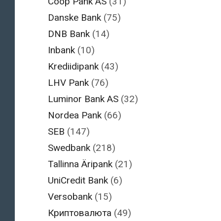
Coop Pank AS
(31)
Danske Bank
(75)
DNB Bank
(14)
Inbank
(10)
Krediidipank
(43)
LHV Pank
(76)
Luminor Bank AS
(32)
Nordea Pank
(66)
SEB
(147)
Swedbank
(218)
Tallinna Äripank
(21)
UniCredit Bank
(6)
Versobank
(15)
Криптовалюта
(49)