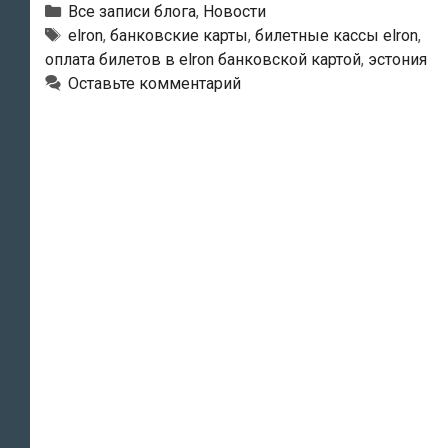
автоматах
Рубрики
Все записи блога
,
Новости
Elron
Тэги
elron
,
банковские карты
,
билетные кассы elron
,
оплата билетов в elron банковской картой
,
эстония
теперь
Оставьте комментарий
можно
расплачиваться
банковской
картой