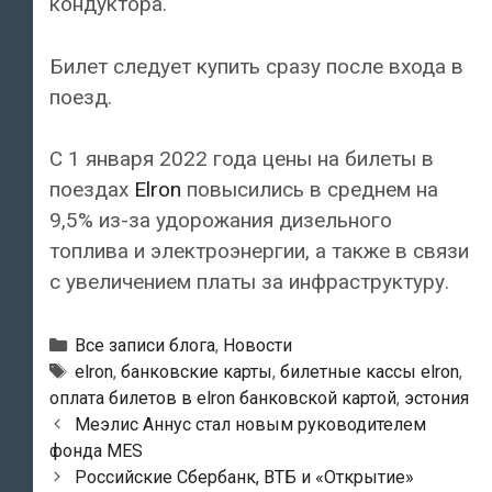
кондуктора.
Билет следует купить сразу после входа в
поезд.
С 1 января 2022 года цены на билеты в
поездах
Elron
повысились в среднем на
9,5% из-за удорожания дизельного
топлива и электроэнергии, а также в связи
с увеличением платы за инфраструктуру.
Рубрики
Все записи блога
,
Новости
Тэги
elron
,
банковские карты
,
билетные кассы elron
,
оплата билетов в elron банковской картой
,
эстония
Навигация
Меэлис Аннус стал новым руководителем
по
фонда MES
записям
Российские Сбербанк, ВТБ и «Открытие»