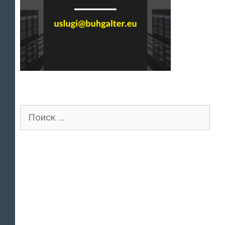
Поиск
для: