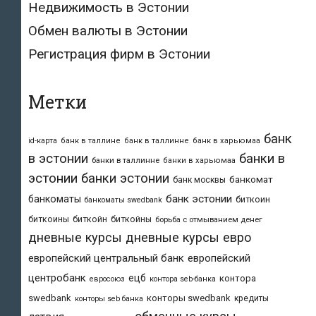
Недвижимость в Эстонии
Обмен валюты в Эстонии
Регистрация фирм в Эстонии
Метки
банк
id-карта
банк в таллине
банк в таллинне
банк в харьюмаа
в эстонии
банки в
банки в таллинне
банки в харьюмаа
эстонии
банки эстонии
банкомат
банк москвы
банк эстонии
банкоматы
биткоин
банкоматы swedbank
биткоины
биткойн
биткойны
борьба с отмыванием денег
дневные курсы
дневные курсы евро
европейский центральный банк
европейский
центробанк
ецб
контора
евросоюз
контора seb-банка
swedbank
конторы swedbank
кредиты
конторы seb банка