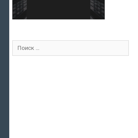
Поиск
для: