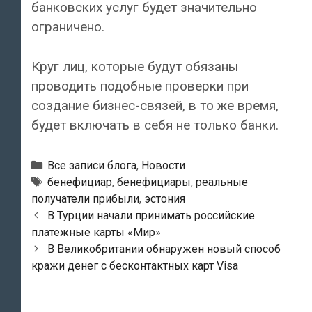
банковских услуг будет значительно
ограничено.
Круг лиц, которые будут обязаны
проводить подобные проверки при
создание бизнес-связей, в то же время,
будет включать в себя не только банки.
Рубрики
Все записи блога
,
Новости
Тэги
бенефициар
,
бенефициары
,
реальные
получатели прибыли
,
эстония
Навигация
В Турции начали принимать российские
по
платежные карты «Мир»
записям
В Великобритании обнаружен новый способ
кражи денег с бесконтактных карт Visa