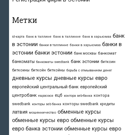
Метки
банк
id-карта
банк в таллине
банк в таллинне
банк в харьюмаа
в эстонии
банки в
банки в таллинне
банки в харьюмаа
эстонии
банки эстонии
банкомат
банк москвы
банк эстонии
банкоматы
биткоин
банкоматы swedbank
биткоины
биткойн
биткойны
борьба с отмыванием денег
дневные курсы
дневные курсы евро
европейский центральный банк
европейский
центробанк
ецб
контора
евросоюз
контора seb-банка
swedbank
конторы swedbank
кредиты
конторы seb банка
обменные курсы
латвия
мошенничество
обменные курсы евро
обменные курсы
евро банка эстонии
обменные курсы евро