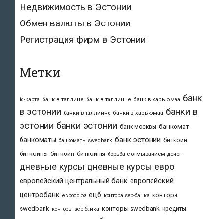
Недвижимость в Эстонии
Обмен валюты в Эстонии
Регистрация фирм в Эстонии
Метки
банк
id-карта
банк в таллине
банк в таллинне
банк в харьюмаа
в эстонии
банки в
банки в таллинне
банки в харьюмаа
эстонии
банки эстонии
банкомат
банк москвы
банк эстонии
банкоматы
биткоин
банкоматы swedbank
биткоины
биткойн
биткойны
борьба с отмыванием денег
дневные курсы
дневные курсы евро
европейский центральный банк
европейский
центробанк
ецб
контора
евросоюз
контора seb-банка
swedbank
конторы swedbank
кредиты
конторы seb банка