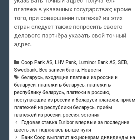
указывать точный адрес получателя
платежа в указанных государствах; кроме
того, при совершении платежей из этих
стран следует также попросить своего
делового партнёра указать свой точный
адрес.
Рубрики
Coop Pank AS
,
LHV Pank
,
Luminor Bank AS
,
SEB
,
Swedbank
,
Все записи блога
,
Новости
Тэги
беларусь
,
входящие платежи из россии и
беларуси
,
платежи в беларусь
,
платежи в
республику беларусь
,
платежи в россию
,
поступающие из россии и беларуси платежи
,
приём
платежей из республики беларусь
,
приём
платежей из россии
,
россия
,
эстония
Навигация
Годовая ставка Euribor впервые за последние
по
шесть лет поднялась выше нуля
записям
Банк Coop выплатит акционерам дивиденды на