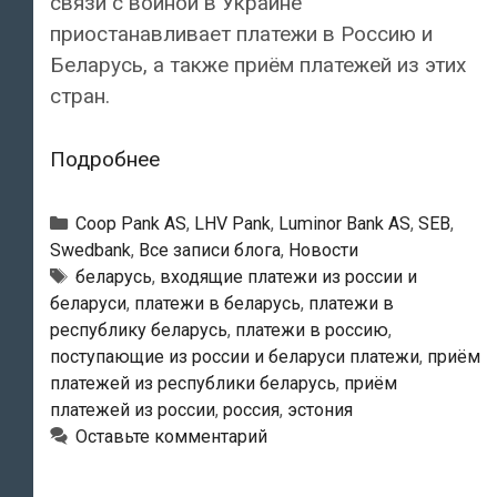
связи с войной в Украине
приостанавливает платежи в Россию и
Беларусь, а также приём платежей из этих
стран.
Эстонские
Подробнее
банки
приостанавливают
Рубрики
Coop Pank AS
,
LHV Pank
,
Luminor Bank AS
,
SEB
,
платежи
Swedbank
,
Все записи блога
,
Новости
Тэги
беларусь
,
входящие платежи из россии и
в
беларуси
,
платежи в беларусь
,
платежи в
Россию
республику беларусь
,
платежи в россию
,
и
поступающие из россии и беларуси платежи
,
приём
Беларусь
платежей из республики беларусь
,
приём
платежей из россии
,
россия
,
эстония
Оставьте комментарий