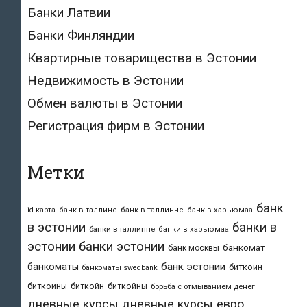
Банки Латвии
Банки Финляндии
Квартирные товарищества в Эстонии
Недвижимость в Эстонии
Обмен валюты в Эстонии
Регистрация фирм в Эстонии
Метки
банк
id-карта
банк в таллине
банк в таллинне
банк в харьюмаа
в эстонии
банки в
банки в таллинне
банки в харьюмаа
эстонии
банки эстонии
банкомат
банк москвы
банк эстонии
банкоматы
биткоин
банкоматы swedbank
биткоины
биткойн
биткойны
борьба с отмыванием денег
дневные курсы
дневные курсы евро