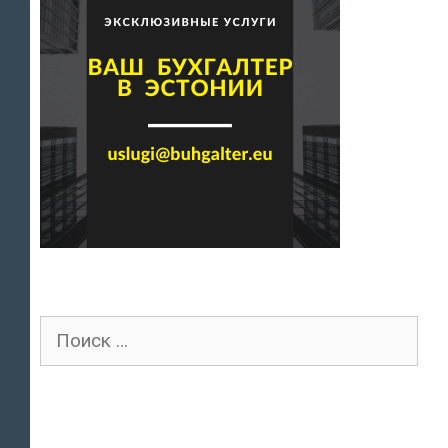
Поиск
для: