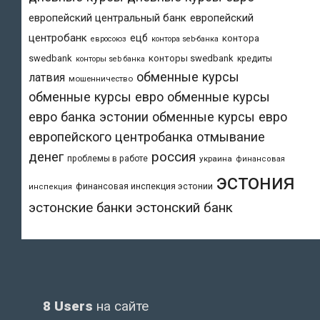
европейский центральный банк
европейский
центробанк
ецб
контора
евросоюз
контора seb-банка
swedbank
конторы swedbank
кредиты
конторы seb банка
обменные курсы
латвия
мошенничество
обменные курсы евро
обменные курсы
евро банка эстонии
обменные курсы евро
европейского центробанка
отмывание
денег
россия
проблемы в работе
украина
финансовая
эстония
финансовая инспекция эстонии
инспекция
эстонский банк
эстонские банки
8 Users
на сайте