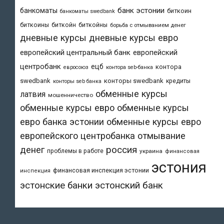
банк эстонии
банкоматы
биткоин
банкоматы swedbank
биткоины
биткойн
биткойны
борьба с отмыванием денег
дневные курсы
дневные курсы евро
европейский центральный банк
европейский
центробанк
ецб
контора
евросоюз
контора seb-банка
swedbank
конторы swedbank
кредиты
конторы seb банка
обменные курсы
латвия
мошенничество
обменные курсы евро
обменные курсы
евро банка эстонии
обменные курсы евро
европейского центробанка
отмывание
денег
россия
проблемы в работе
украина
финансовая
эстония
финансовая инспекция эстонии
инспекция
эстонский банк
эстонские банки