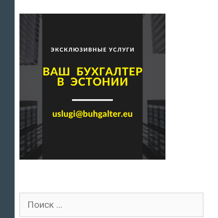
Поиск
для: