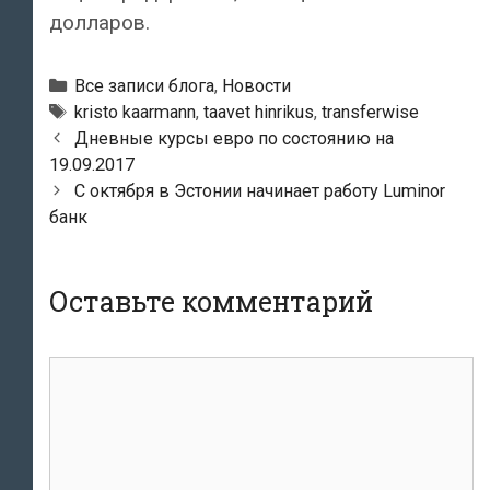
долларов.
Рубрики
Все записи блога
,
Новости
Тэги
kristo kaarmann
,
taavet hinrikus
,
transferwise
Навигация
Дневные курсы евро по состоянию на
по
19.09.2017
записям
С октября в Эстонии начинает работу Luminor
банк
Оставьте комментарий
комментарий