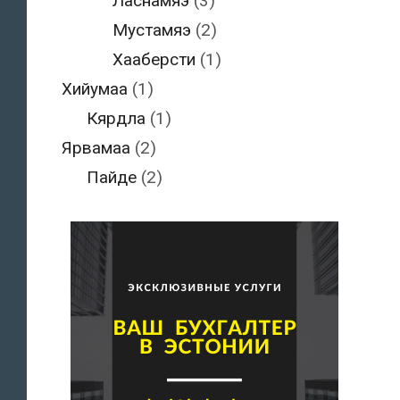
Ласнамяэ
(3)
Мустамяэ
(2)
Хааберсти
(1)
Хийумаа
(1)
Кярдла
(1)
Ярвамаа
(2)
Пайде
(2)