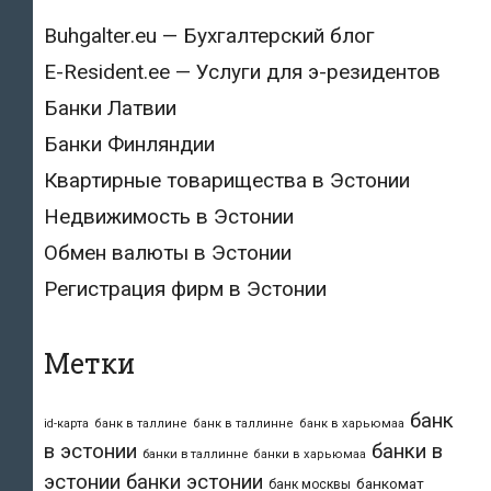
Buhgalter.eu — Бухгалтерский блог
E-Resident.ee — Услуги для э-резидентов
Банки Латвии
Банки Финляндии
Квартирные товарищества в Эстонии
Недвижимость в Эстонии
Обмен валюты в Эстонии
Регистрация фирм в Эстонии
Метки
банк
id-карта
банк в таллине
банк в таллинне
банк в харьюмаа
в эстонии
банки в
банки в таллинне
банки в харьюмаа
эстонии
банки эстонии
банкомат
банк москвы