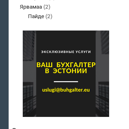
Ярвамаа
(2)
Пайде
(2)