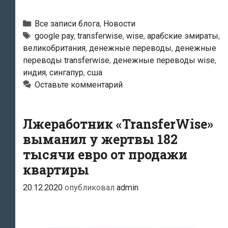
международных
денежных
Рубрики
Все записи блога
,
Новости
переводов
Тэги
google pay
,
transferwise
,
wise
,
арабские эмираты
,
великобритания
,
денежные переводы
,
денежные
от
переводы transferwise
,
денежные переводы wise
,
фирмы
индия
,
сингапур
,
сша
Wise
Оставьте комментарий
теперь
доступны
Лжеработник «TransferWise»
и
в
выманил у жертвы 182
Индии
тысячи евро от продажи
квартиры
20.12.2020
опубликовал
admin