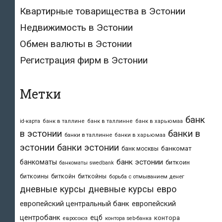
Квартирные товарищества в Эстонии
Недвижимость в Эстонии
Обмен валюты в Эстонии
Регистрация фирм в Эстонии
Метки
банк
id-карта
банк в таллине
банк в таллинне
банк в харьюмаа
в эстонии
банки в
банки в таллинне
банки в харьюмаа
эстонии
банки эстонии
банкомат
банк москвы
банк эстонии
банкоматы
биткоин
банкоматы swedbank
биткоины
биткойн
биткойны
борьба с отмыванием денег
дневные курсы
дневные курсы евро
европейский центральный банк
европейский
центробанк
ецб
контора
евросоюз
контора seb-банка