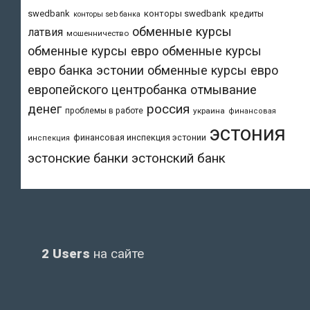
swedbank
конторы swedbank
кредиты
конторы seb банка
обменные курсы
латвия
мошенничество
обменные курсы евро
обменные курсы
евро банка эстонии
обменные курсы евро
европейского центробанка
отмывание
денег
россия
проблемы в работе
украина
финансовая
эстония
финансовая инспекция эстонии
инспекция
эстонский банк
эстонские банки
2 Users
на сайте