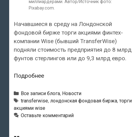
миллиардерами. Автор/Источник фото:
Pixabay.com.
Начавшиеся в среду на Лондонской
фондовой бирже торги акциями финтех-
компании Wise (бывший TransferWise)
подняли стоимость предприятия до 8 млрд
фунтов стерлингов или до 9,3 млрд евро.
Выход
Подробнее
компании
Wise
Рубрики
Все записи блога
,
Новости
на
Тэги
transferwise
,
лондонская фондовая биржа
,
торги
акциями wise
Лондонскую
Оставьте комментарий
фондовую
биржу
сделал