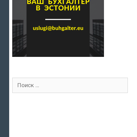
Поиск
для: