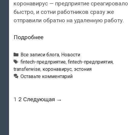
коронавирус — предприятие среагировало
быстро, и сотни работников сразу же
отправили обратно на удаленную работу.
Два
Подробнее
работника
TransferWise
Рубрики
Все записи блога
,
Новости
заразились
Тэги
fintech-предприятие
,
fintech-предприятия
,
transferwise
,
коронавирус
,
эстония
коронавирусом,
Оставьте комментарий
весь
коллектив
отправили
Навигация
1
2
Следующая →
по
по
домам
записям