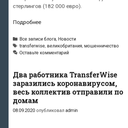
стерлингов (182 000 евро).
Лжеработник
Подробнее
«TransferWise»
выманил
Рубрики
Все записи блога
,
Новости
у
Тэги
transferwise
,
великобритания
,
мошенничество
Оставьте комментарий
жертвы
182
тысячи
Два работника TransferWise
евро
заразились коронавирусом,
от
весь коллектив отправили по
продажи
домам
квартиры
08.09.2020
опубликовал
admin