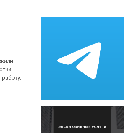
ужили
отни
 работу.