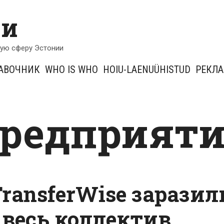
ии
кую сферу Эстонии
АВОЧНИК
WHO IS WHO
HOIU-LAENUÜHISTUD
РЕКЛ
-предприят
ransferWise заразил
 весь коллектив