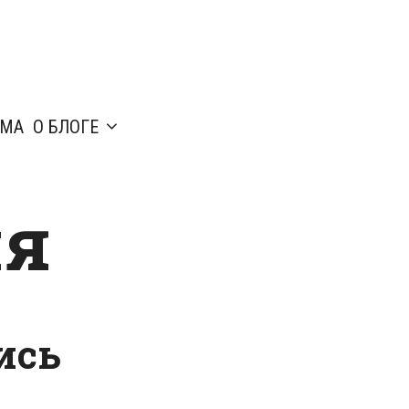
АМА
О БЛОГЕ
ия
ись