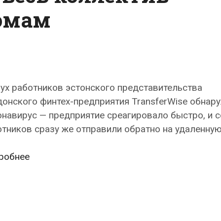
домам
ух работников эстонского представительства
онского финтех-предприятия TransferWise обнар
навирус — предприятие среагировало быстро, и с
тников сразу же отправили обратно на удаленную
Два
робнее
работника
TransferWise
заразились
коронавирусом,