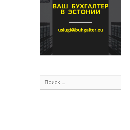
Поиск
для: