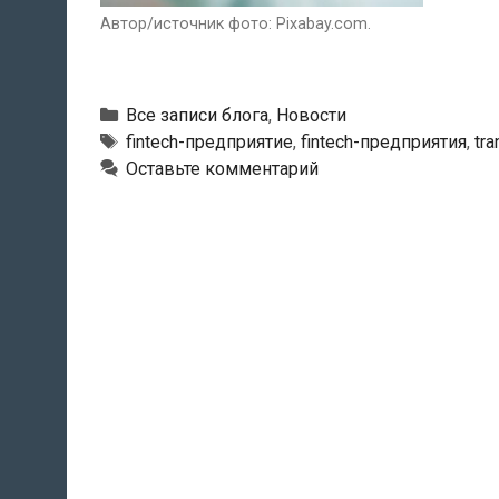
Автор/источник фото: Pixabay.com.
Рубрики
Все записи блога
,
Новости
Тэги
fintech-предприятие
,
fintech-предприятия
,
tra
Оставьте комментарий