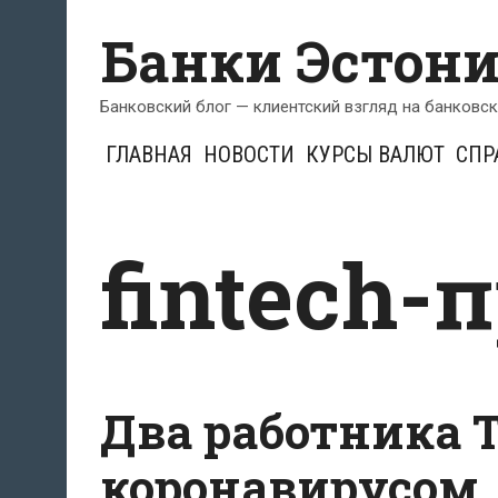
Перейти
Банки Эстон
к
содержимому
Банковский блог — клиентский взгляд на банковс
ГЛАВНАЯ
НОВОСТИ
КУРСЫ ВАЛЮТ
СПР
fintech
Два работника T
коронавирусом,