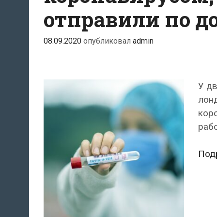
отправили по 
08.09.2020
опубликовал
admin
У дв
лонд
коро
рабо
Под