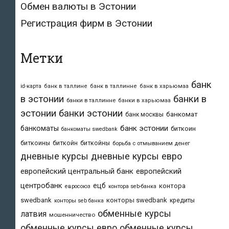
Обмен валюты в Эстонии
Регистрация фирм в Эстонии
Метки
банк
id-карта
банк в таллине
банк в таллинне
банк в харьюмаа
в эстонии
банки в
банки в таллинне
банки в харьюмаа
эстонии
банки эстонии
банкомат
банк москвы
банк эстонии
банкоматы
биткоин
банкоматы swedbank
биткоины
биткойн
биткойны
борьба с отмыванием денег
дневные курсы
дневные курсы евро
европейский центральный банк
европейский
центробанк
ецб
контора
евросоюз
контора seb-банка
swedbank
конторы swedbank
кредиты
конторы seb банка
обменные курсы
латвия
мошенничество
обменные курсы евро
обменные курсы