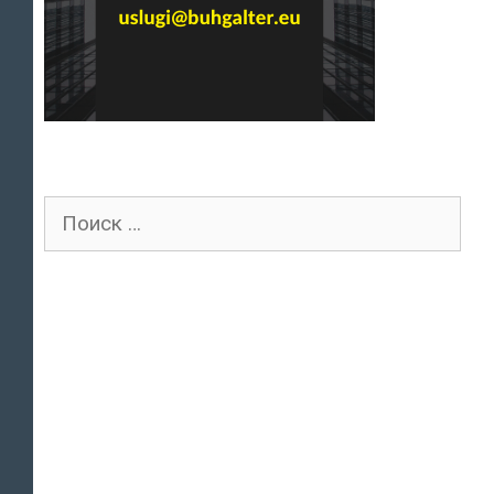
Поиск
для: