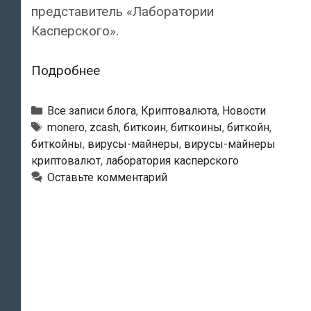
представитель «Лаборатории
Касперского».
Компьютеры
Подробнее
россиян
оказались
Рубрики
Все записи блога
,
Криптовалюта
,
Новости
заражены
Тэги
monero
,
zcash
,
биткоин
,
биткоины
,
биткойн
,
биткойны
,
вирусы-майнеры
,
вирусы-майнеры
добывающими
криптовалют
,
лаборатория касперского
криптовалюту
Оставьте комментарий
вирусами