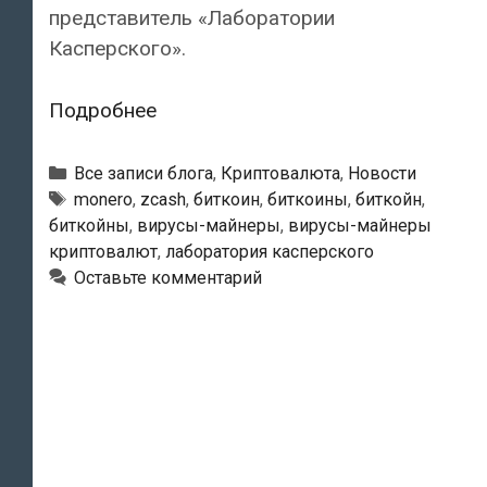
представитель «Лаборатории
Касперского».
Компьютеры
Подробнее
россиян
оказались
Рубрики
Все записи блога
,
Криптовалюта
,
Новости
заражены
Тэги
monero
,
zcash
,
биткоин
,
биткоины
,
биткойн
,
биткойны
,
вирусы-майнеры
,
вирусы-майнеры
добывающими
криптовалют
,
лаборатория касперского
криптовалюту
Оставьте комментарий
вирусами