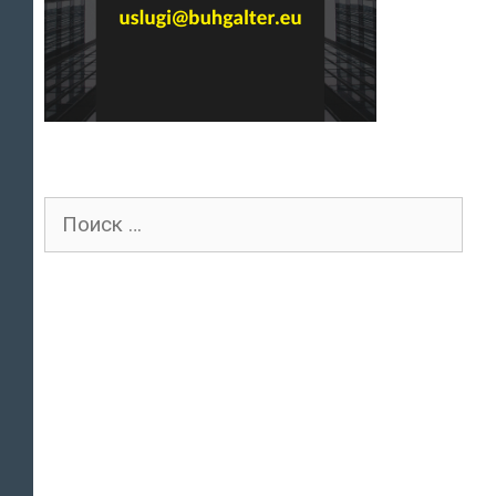
Поиск
для: