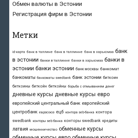
Обмен валюты в Эстонии
Регистрация фирм в Эстонии
Метки
банк
id-карта
банк в таллине
банк в таллинне
банк в харьюмаа
в эстонии
банки в
банки в таллинне
банки в харьюмаа
эстонии
банки эстонии
банкомат
банк москвы
банк эстонии
банкоматы
биткоин
банкоматы swedbank
биткоины
биткойн
биткойны
борьба с отмыванием денег
дневные курсы
дневные курсы евро
европейский центральный банк
европейский
центробанк
ецб
контора
евросоюз
контора seb-банка
swedbank
конторы swedbank
кредиты
конторы seb банка
обменные курсы
латвия
мошенничество
обменные курсы евро
обменные курсы