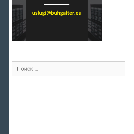
Поиск
для: