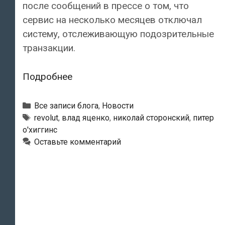
после сообщений в прессе о том, что
сервис на несколько месяцев отключал
систему, отслеживающую подозрительные
транзакции.
Финансовый
Подробнее
директор
Revolut
Рубрики
Все записи блога
,
Новости
ушел
Тэги
revolut
,
влад яценко
,
николай сторонский
,
питер
о'хиггинс
из
Оставьте комментарий
компании