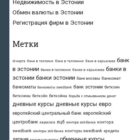
Недвижимость в Эстонии
Обмен валюты в Эстонии
Регистрация фирм в Эстонии
Метки
банк
id-карта
банк в таллине
банк в таллинне
банк в харьюмаа
в эстонии
банки в
банки в таллинне
банки в харьюмаа
эстонии
банки эстонии
банкомат
банк москвы
банк эстонии
банкоматы
биткоин
банкоматы swedbank
биткоины
биткойн
биткойны
борьба с отмыванием денег
дневные курсы
дневные курсы евро
европейский центральный банк
европейский
центробанк
ецб
контора
евросоюз
контора seb-банка
swedbank
конторы swedbank
кредиты
конторы seb банка
обменные курсы
латвия
мошенничество