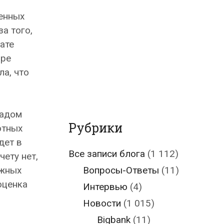
енных
за того,
ате
бре
ла, что
ладом
Рубрики
ютных
дет в
Все записи блога
(1 112)
чету нет,
Вопросы-Ответы
(11)
ежных
оценка
Интервью
(4)
Новости
(1 015)
Bigbank
(11)