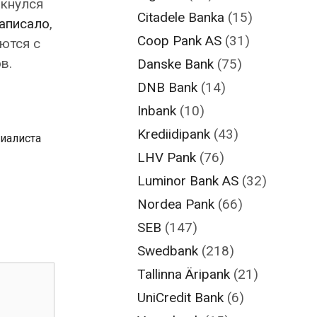
лкнулся
Citadele Banka
(15)
аписало
,
Coop Pank AS
(31)
аются с
в.
Danske Bank
(75)
DNB Bank
(14)
Inbank
(10)
Krediidipank
(43)
иалиста
LHV Pank
(76)
Luminor Bank AS
(32)
Nordea Pank
(66)
SEB
(147)
Swedbank
(218)
Tallinna Äripank
(21)
UniCredit Bank
(6)