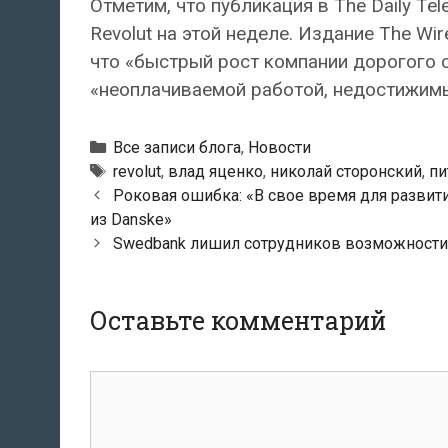
Отметим, что публикация в The Daily Te
Revolut на этой неделе. Издание The W
что «быстрый рост компании дорогого с
«неоплачиваемой работой, недостижимы
Рубрики
Все записи блога
,
Новости
Тэги
revolut
,
влад яценко
,
николай сторонский
,
пи
Навигация
Роковая ошибка: «В свое время для развит
по
из Danske»
записям
Swedbank лишил сотрудников возможности
Оставьте комментарий
комментарий