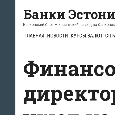
Перейти
Банки Эстон
к
содержимому
Банковский блог — клиентский взгляд на банковс
ГЛАВНАЯ
НОВОСТИ
КУРСЫ ВАЛЮТ
СПР
Финанс
директор