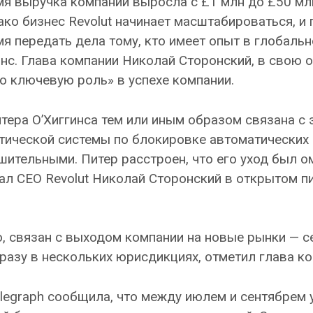
я выручка компании выросла с £1 млн до £50 мл
ко бизнес Revolut начинает масштабироваться, и
я передать дела тому, кто имеет опыт в глобаль
инс. Глава компании Николай Сторонский, в свою 
но ключевую роль» в успехе компании.
ера О’Хиггинса тем или иным образом связана с э
атической системы по блокировке автоматических
шительными. Питер расстроен, что его уход был о
л CEO Revolut Николай Сторонский в открытом п
о, связан с выходом компании на новые рынки — с
сразу в нескольких юрисдикциях, отметил глава ко
Telegraph сообщила, что между июлем и сентябрем у