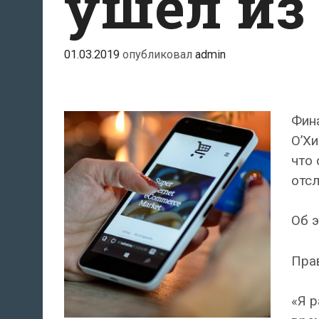
ушел из
01.03.2019
опубликовал
admin
Фина
О’Хи
что 
отс
Об 
Прав
«Я р