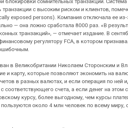
й блокировки сомнительных транзакций. Система
 транзакции с высоким риском и клиентов, помеч
cally exposed persons). Компания отключала ее из-
льно — она ложно сработала 8000 раз. «В результ
конных транзакций», — отмечает издание. В сентя
финансовому регулятору FCA, в котором признава
ошибочным.
нован в Великобритании Николаем Сторонским и В
ие и карту, которые позволяют экономить на вал
четов в разных валютах, и если операция по ней и
с соответствующего счета, а если денег на этом с
овскому курсу, более выгодному, чем курсы плат
 пользуются около 4 млн человек по всему миру, 