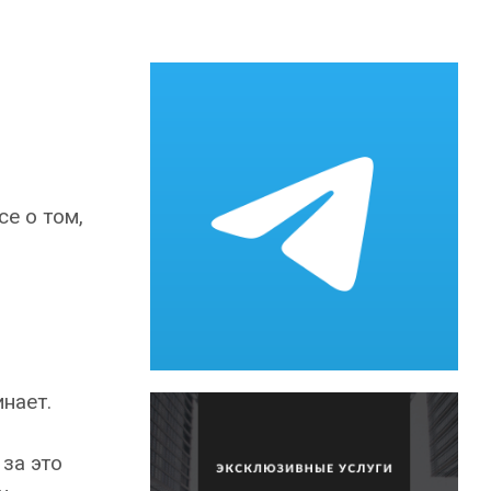
се о том,
нает.
 за это