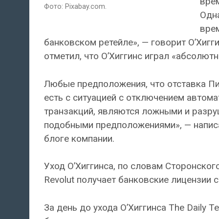
врем
Фото: Pixabay.com.
Одна
врем
банковском ретейле», — говорит О’Хигг
отметил, что О’Хиггинс играл «абсолют
Любые предположения, что отставка Пит
есть с ситуацией с отключением автом
транзакций, являются ложными и разру
подобными предположениями», — написа
блоге компании.
Уход О’Хиггинса, по словам Сторонског
Revolut получает банковские лицензии 
За день до ухода О’Хиггинса The Daily 