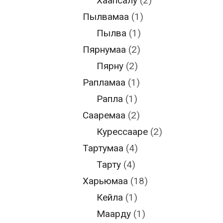
Хаапсалу
(2)
Пылвамаа
(1)
Пылва
(1)
Пярнумаа
(2)
Пярну
(2)
Рапламаа
(1)
Рапла
(1)
Сааремаа
(2)
Курессааре
(2)
Тартумаа
(4)
Тарту
(4)
Харьюмаа
(18)
Кейла
(1)
Маарду
(1)