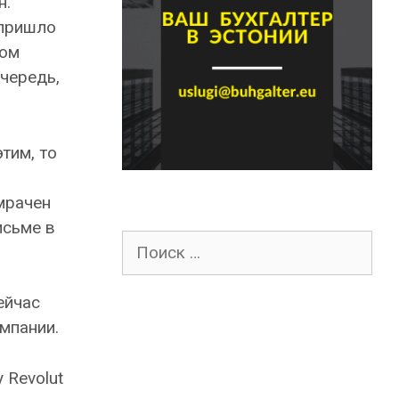
н.
 пришло
ном
очередь,
тим, то
мрачен
исьме в
Поиск
для:
ейчас
мпании.
 Revolut