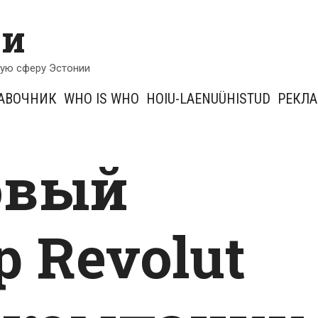
ии
кую сферу Эстонии
АВОЧНИК
WHO IS WHO
HOIU-LAENUÜHISTUD
РЕКЛ
овый
 Revolut