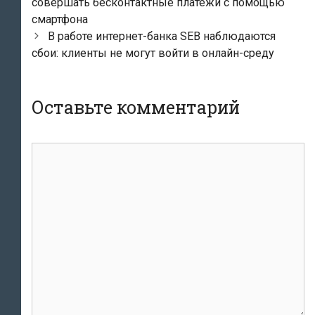
по
совершать бесконтактные платежи с помощью
записям
смартфона
В работе интернет-банка SEB наблюдаются
сбои: клиенты не могут войти в онлайн-среду
Оставьте комментарий
комментарий