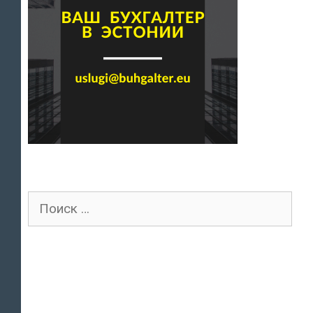
Поиск
для: