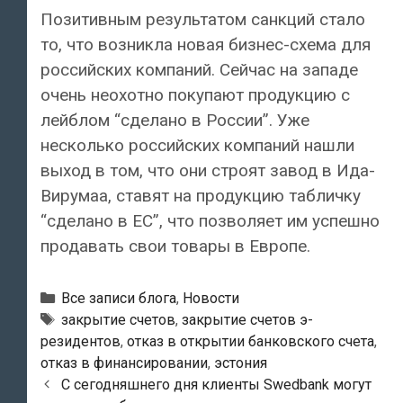
Позитивным результатом санкций стало
то, что возникла новая бизнес-схема для
российских компаний. Сейчас на западе
очень неохотно покупают продукцию с
лейблом “сделано в России”. Уже
несколько российских компаний нашли
выход в том, что они строят завод в Ида-
Вирумаа, ставят на продукцию табличку
“сделано в ЕС”, что позволяет им успешно
продавать свои товары в Европе.
Рубрики
Все записи блога
,
Новости
Тэги
закрытие счетов
,
закрытие счетов э-
резидентов
,
отказ в открытии банковского счета
,
отказ в финансировании
,
эстония
Навигация
С сегодняшнего дня клиенты Swedbank могут