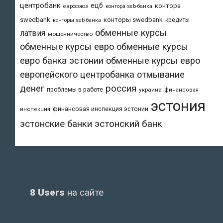
центробанк
ецб
контора
евросоюз
контора seb-банка
swedbank
конторы swedbank
кредиты
конторы seb банка
обменные курсы
латвия
мошенничество
обменные курсы евро
обменные курсы
евро банка эстонии
обменные курсы евро
европейского центробанка
отмывание
денег
россия
проблемы в работе
украина
финансовая
эстония
финансовая инспекция эстонии
инспекция
эстонский банк
эстонские банки
8 Users
на сайте