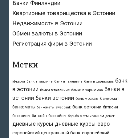
Банки Финляндии
Квартирные товарищества в Эстонии
Недвижимость в Эстонии
Обмен валюты в Эстонии
Регистрация фирм в Эстонии
Метки
банк
id-карта
банк в таллине
банк в таллинне
банк в харьюмаа
в эстонии
банки в
банки в таллинне
банки в харьюмаа
эстонии
банки эстонии
банкомат
банк москвы
банк эстонии
банкоматы
биткоин
банкоматы swedbank
биткоины
биткойн
биткойны
борьба с отмыванием денег
дневные курсы
дневные курсы евро
европейский центральный банк
европейский