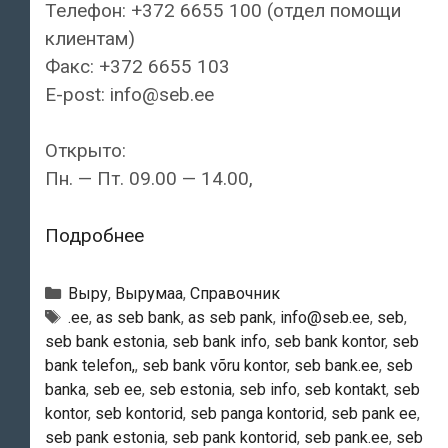
Телефон: +372 6655 100 (отдел помощи
клиентам)
Факс: +372 6655 103
E-post: info@seb.ee
Открыто:
Пн. — Пт. 09.00 — 14.00,
SEB
Подробнее
Pank
—
Рубрики
Выру
,
Вырумаа
,
Справочник
Võru
Тэги
.ee
,
as seb bank
,
as seb pank
,
info@seb.ee
,
seb
,
seb bank estonia
,
seb bank info
,
seb bank kontor
,
seb
kontor
bank telefon,
,
seb bank võru kontor
,
seb bank.ee
,
seb
banka
,
seb ee
,
seb estonia
,
seb info
,
seb kontakt
,
seb
kontor
,
seb kontorid
,
seb panga kontorid
,
seb pank ee
,
seb pank estonia
,
seb pank kontorid
,
seb pank.ee
,
seb