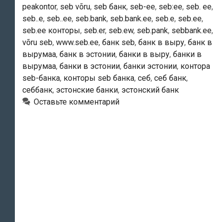
peakontor
,
seb võru
,
seb банк
,
seb-ee
,
seb:ee
,
seb. ee
,
seb..e
,
seb..ee
,
seb.bank
,
seb.bank.ee
,
seb.e
,
seb.ee
,
seb.ee конторы
,
seb.er
,
seb.ew
,
seb.pank
,
sebbank.ee
,
võru seb
,
www.seb.ee
,
банк seb
,
банк в выру
,
банк в
вырумаа
,
банк в эстонии
,
банки в выру
,
банки в
вырумаа
,
банки в эстонии
,
банки эстонии
,
контора
seb-банка
,
конторы seb банка
,
себ
,
себ банк
,
себбанк
,
эстонские банки
,
эстонский банк
Оставьте комментарий