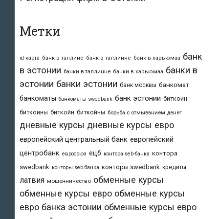
Метки
банк
id-карта
банк в таллине
банк в таллинне
банк в харьюмаа
в эстонии
банки в
банки в таллинне
банки в харьюмаа
эстонии
банки эстонии
банкомат
банк москвы
банк эстонии
банкоматы
биткоин
банкоматы swedbank
биткоины
биткойн
биткойны
борьба с отмыванием денег
дневные курсы
дневные курсы евро
европейский центральный банк
европейский
центробанк
ецб
контора
евросоюз
контора seb-банка
swedbank
конторы swedbank
кредиты
конторы seb банка
обменные курсы
латвия
мошенничество
обменные курсы евро
обменные курсы
евро банка эстонии
обменные курсы евро