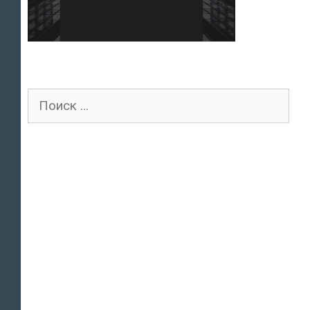
Поиск
для: