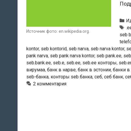
Под
Р
И
Тэ
.e
Источник фото: en.wikipedia.org.
seb b
telef
kontor
,
seb kontorid
,
seb narva
,
seb narva kontor
,
se
pank narva
,
seb pank narva kontor
,
seb pank.ee
,
seb
seb.bank.ee
,
seb.e
,
seb.ee
,
seb.ee конторы
,
seb.e
вирумаа
,
банк в нарве
,
банк в эстонии
,
банки в
seb-банка
,
конторы seb банка
,
себ
,
себ банк
,
се
2 комментария