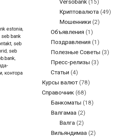
Versobank
(15)
Криптовалюта
(49)
Мошенники
(2)
nk estonia
,
Объявления
(1)
,
seb bank
Поздравления
(1)
ntakt
,
seb
rid
,
seb
Полезные Советы
(3)
eb.bank
,
Пресс-релизы
(3)
ида-
Статьи
(4)
и
,
контора
Курсы валют
(78)
Справочник
(68)
Банкоматы
(18)
Валгамаа
(2)
Валга
(2)
Вильяндимаа
(2)