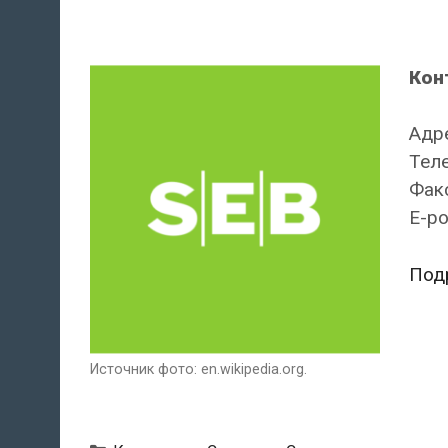
Кон
Адре
Теле
Факс
E-po
Под
Источник фото: en.wikipedia.org.