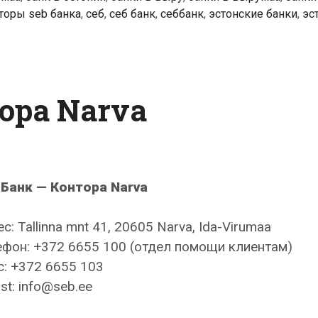
торы seb банка
,
себ
,
себ банк
,
себбанк
,
эстонские банки
,
эс
ора Narva
 Банк — Контора Narva
с: Tallinna mnt 41, 20605 Narva, Ida-Virumaa
фон: +372 6655 100 (отдел помощи клиентам)
: +372 6655 103
st: info@seb.ee