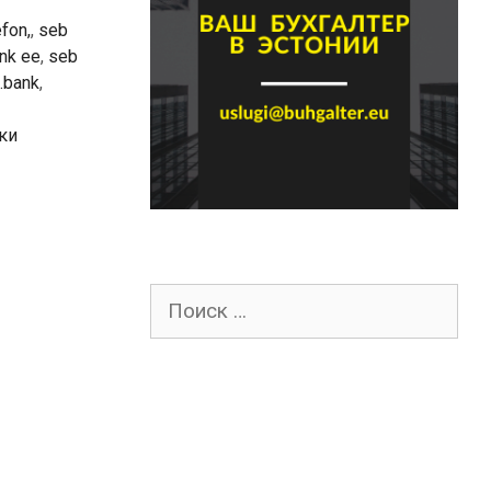
fon,
,
seb
nk ee
,
seb
.bank
,
ки
Поиск
для: