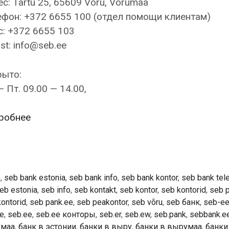
с: Tartu 25, 65609 Võru, Võrumaa
фон: +372 6655 100 (отдел помощи клиентам)
: +372 6655 103
st: info@seb.ee
рыто:
— Пт. 09.00 — 14.00,
SEB
робнее
Pank
—
Võru
kontor
b
,
seb bank estonia
,
seb bank info
,
seb bank kontor
,
seb bank tele
eb estonia
,
seb info
,
seb kontakt
,
seb kontor
,
seb kontorid
,
seb 
ontorid
,
seb pank.ee
,
seb peakontor
,
seb võru
,
seb банк
,
seb-e
.e
,
seb.ee
,
seb.ee конторы
,
seb.er
,
seb.ew
,
seb.pank
,
sebbank.e
умаа
,
банк в эстонии
,
банки в выру
,
банки в вырумаа
,
банки