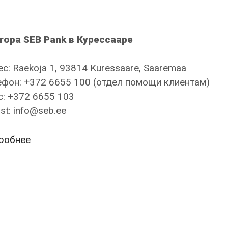
тора SEB Pank в Курессааре
с: Raekoja 1, 93814 Kuressaare, Saaremaa
фон: +372 6655 100 (отдел помощи клиентам)
: +372 6655 103
st: info@seb.ee
SEB
робнее
Pank
—
Kuressaare
kontor