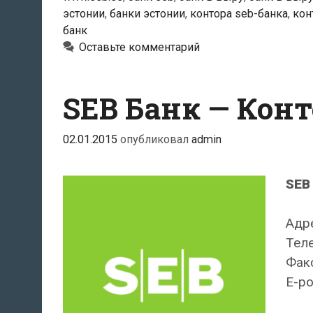
эстонии
,
банки эстонии
,
контора seb-банка
,
кон
банк
Оставьте комментарий
SEB Банк — Конт
02.01.2015
опубликовал
admin
SEB
Адре
Теле
Факс
E-po