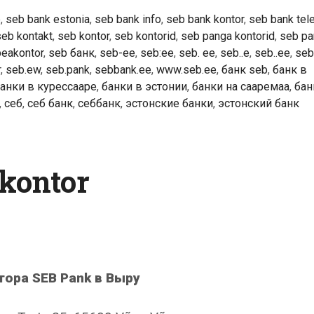
b
,
seb bank estonia
,
seb bank info
,
seb bank kontor
,
seb bank tele
seb kontakt
,
seb kontor
,
seb kontorid
,
seb panga kontorid
,
seb pa
peakontor
,
seb банк
,
seb-ee
,
seb:ee
,
seb. ee
,
seb..e
,
seb..ee
,
seb
r
,
seb.ew
,
seb.pank
,
sebbank.ee
,
www.seb.ee
,
банк seb
,
банк в
анки в курессааре
,
банки в эстонии
,
банки на сааремаа
,
бан
,
себ
,
себ банк
,
себбанк
,
эстонские банки
,
эстонский банк
kontor
тора SEB Pank в Выру