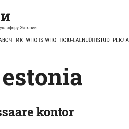
ии
кую сферу Эстонии
АВОЧНИК
WHO IS WHO
HOIU-LAENUÜHISTUD
РЕКЛ
 estonia
saare kontor