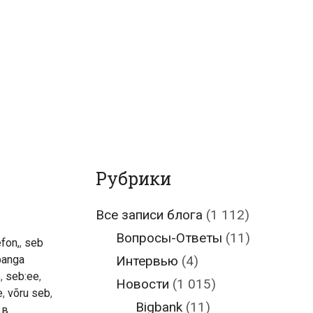
Рубрики
Все записи блога
(1 112)
Вопросы-Ответы
(11)
fon,
,
seb
panga
Интервью
(4)
e
,
seb:ee
,
Новости
(1 015)
e
,
võru seb
,
Bigbank
(11)
 в