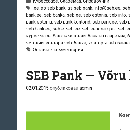
Рубрики
Курессааре
,
Сааремаа
,
Справочник
Тэги
.ee
,
as seb bank
,
as seb pank
,
info@seb.ee
,
se
bank.ee
,
seb banka
,
seb ee
,
seb estonia
,
seb info
,
pank estonia
,
seb pank kontorid
,
seb pank.ee
,
seb 
seb.bank.ee
,
seb.e
,
seb.ee
,
seb.ee конторы
,
seb.e
курессааре
,
банк в эстонии
,
банк на сааремаа
,
б
эстонии
,
контора seb-банка
,
конторы seb банка
Оставьте комментарий
SEB Pank — Võru 
02.01.2015
опубликовал
admin
Кон