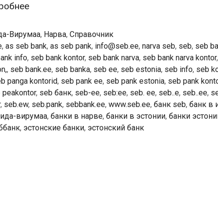
SEB
робнее
Банк
—
убрики
да-Вирумаа
,
Нарва
,
Справочник
Контора
ги
e
,
as seb bank
,
as seb pank
,
info@seb.ee
,
narva seb
,
seb
,
seb ba
ank info
,
seb bank kontor
,
seb bank narva
,
seb bank narva kontor
Narva
on,
,
seb bank.ee
,
seb banka
,
seb ee
,
seb estonia
,
seb info
,
seb ko
b panga kontorid
,
seb pank ee
,
seb pank estonia
,
seb pank konto
 peakontor
,
seb банк
,
seb-ee
,
seb:ee
,
seb. ee
,
seb..e
,
seb..ee
,
s
r
,
seb.ew
,
seb.pank
,
sebbank.ee
,
www.seb.ee
,
банк seb
,
банк в 
 ида-вирумаа
,
банки в нарве
,
банки в эстонии
,
банки эстони
ббанк
,
эстонские банки
,
эстонский банк