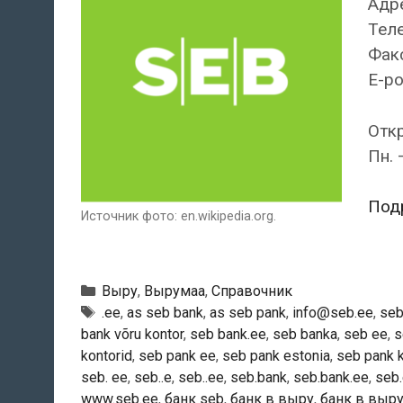
Адре
Теле
Факс
E-po
Отк
Пн. 
Под
Источник фото: en.wikipedia.org.
Рубрики
Выру
,
Вырумаа
,
Справочник
Тэги
.ee
,
as seb bank
,
as seb pank
,
info@seb.ee
,
se
bank võru kontor
,
seb bank.ee
,
seb banka
,
seb ee
,
s
kontorid
,
seb pank ee
,
seb pank estonia
,
seb pank k
seb. ee
,
seb..e
,
seb..ee
,
seb.bank
,
seb.bank.ee
,
seb
www.seb.ee
,
банк seb
,
банк в выру
,
банк в выр