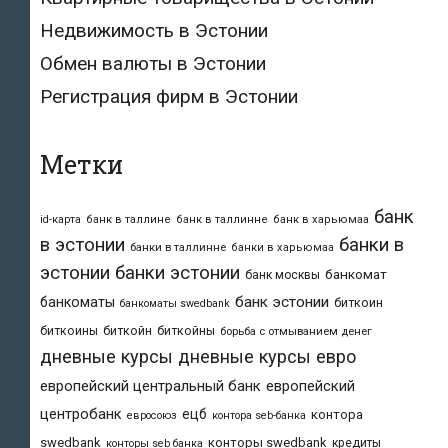
Недвижимость в Эстонии
Обмен валюты в Эстонии
Регистрация фирм в Эстонии
Метки
банк
id-карта
банк в таллине
банк в таллинне
банк в харьюмаа
в эстонии
банки в
банки в таллинне
банки в харьюмаа
эстонии
банки эстонии
банкомат
банк москвы
банк эстонии
банкоматы
биткоин
банкоматы swedbank
биткоины
биткойн
биткойны
борьба с отмыванием денег
дневные курсы
дневные курсы евро
европейский центральный банк
европейский
центробанк
ецб
контора
евросоюз
контора seb-банка
swedbank
конторы swedbank
кредиты
конторы seb банка