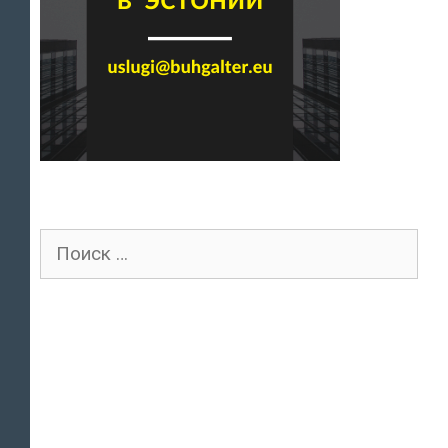
Поиск
для: