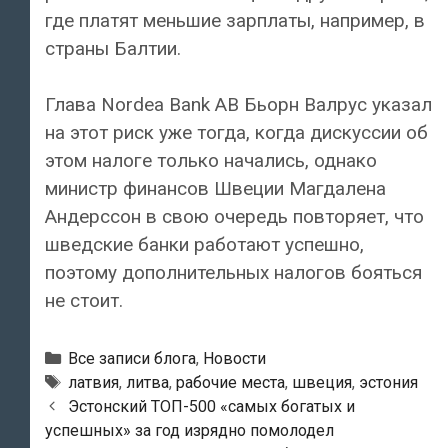
где платят меньшие зарплаты, например, в
страны Балтии.
Глава Nordea Bank AB Бьорн Валрус указал
на этот риск уже тогда, когда дискуссии об
этом налоге только начались, однако
министр финансов Швеции Магдалена
Андерссон в свою очередь повторяет, что
шведские банки работают успешно,
поэтому дополнительных налогов бояться
не стоит.
Рубрики
Все записи блога
,
Новости
Тэги
латвия
,
литва
,
рабочие места
,
швеция
,
эстония
Навигация
Эстонский ТОП-500 «самых богатых и
по
успешных» за год изрядно помолодел