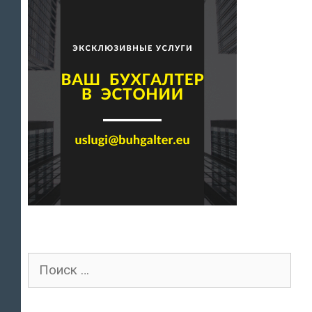
Поиск
для: