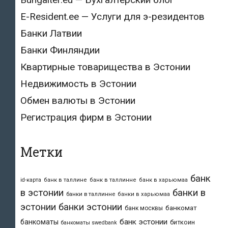
E-Resident.ee — Услуги для э-резидентов
Банки Латвии
Банки Финляндии
Квартирные товарищества в Эстонии
Недвижимость в Эстонии
Обмен валюты в Эстонии
Регистрация фирм в Эстонии
Метки
банк
id-карта
банк в таллине
банк в таллинне
банк в харьюмаа
в эстонии
банки в
банки в таллинне
банки в харьюмаа
эстонии
банки эстонии
банкомат
банк москвы
банк эстонии
банкоматы
биткоин
банкоматы swedbank