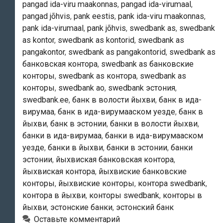
pangad ida-viru maakonnas
,
pangad ida-virumaal
,
pangad jõhvis
,
pank eestis
,
pank ida-viru maakonnas
,
pank ida-virumaal
,
pank jõhvis
,
swedbank as
,
swedbank
as kontor
,
swedbank as kontorid
,
swedbank as
pangakontor
,
swedbank as pangakontorid
,
swedbank as
банковская контора
,
swedbank as банковские
конторы
,
swedbank as контора
,
swedbank as
конторы
,
swedbank ао
,
swedbank эстония
,
swedbank.ee
,
банк в волости йыхви
,
банк в ида-
вирумаа
,
банк в ида-вирумааском уезде
,
банк в
йыхви
,
банк в эстонии
,
банки в волости йыхви
,
банки в ида-вирумаа
,
банки в ида-вирумааском
уезде
,
банки в йыхви
,
банки в эстонии
,
банки
эстонии
,
йыхвиская банковская контора
,
йыхвиская контора
,
йыхвиские банковские
конторы
,
йыхвиские конторы
,
контора swedbank
,
контора в йыхви
,
конторы swedbank
,
конторы в
йыхви
,
эстонские банки
,
эстонский банк
Оставьте комментарий