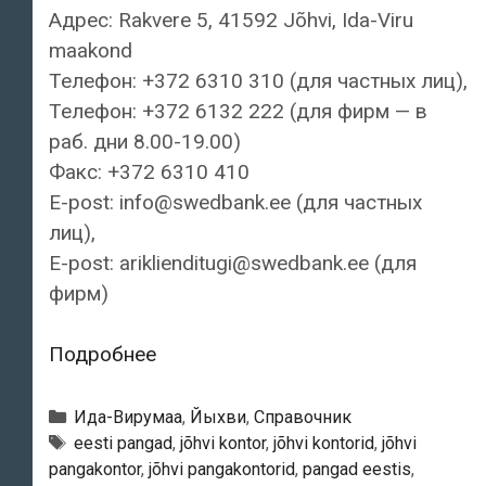
Адрес: Rakvere 5, 41592 Jõhvi, Ida-Viru
maakond
Телефон: +372 6310 310 (для частных лиц),
Телефон: +372 6132 222 (для фирм — в
раб. дни 8.00-19.00)
Факс: +372 6310 410
E-post: info@swedbank.ee (для частных
лиц),
E-post: ariklienditugi@swedbank.ee (для
фирм)
Swedbank
Подробнее
—
Контора
Рубрики
Ида-Вирумаа
,
Йыхви
,
Справочник
Jõhvi
Тэги
eesti pangad
,
jõhvi kontor
,
jõhvi kontorid
,
jõhvi
pangakontor
,
jõhvi pangakontorid
,
pangad eestis
,