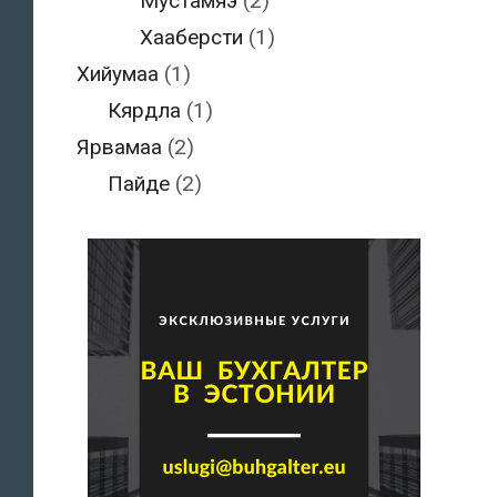
Мустамяэ
(2)
Хааберсти
(1)
Хийумаа
(1)
Кярдла
(1)
Ярвамаа
(2)
Пайде
(2)