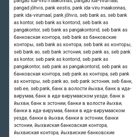
pangad ida-viru maakonnas
,
pangad ida-virumaal
,
pangad jõhvis
,
pank eestis
,
pank ida-viru maakonnas
,
pank ida-virumaal
,
pank jõhvis
,
seb bank as
,
seb bank
as kontor
,
seb bank as kontorid
,
seb bank as
pangakontor
,
seb bank as pangakontorid
,
seb bank as
банковская контора
,
seb bank as банковские
конторы
,
seb bank as контора
,
seb bank as конторы
,
seb bank ао
,
seb bank эстония
,
seb pank as
,
seb pank
as kontor
,
seb pank as kontorid
,
seb pank as
pangakontor
,
seb pank as pangakontorid
,
seb pank as
банковская контора
,
seb pank as контора
,
seb pank
as конторы
,
seb pank ао
,
seb pank эстония
,
seb банк
,
seb.ee
,
seb.pank
,
банк в волости йыхви
,
банк в ида-
вирумаа
,
банк в ида-вирумааском уезде
,
банк в
йыхви
,
банк в эстонии
,
банки в волости йыхви
,
банки в ида-вирумаа
,
банки в ида-вирумааском
уезде
,
банки в йыхви
,
банки в эстонии
,
банки
эстонии
,
йыхвиская банковская контора
,
йыхвиская контора
,
йыхвиские банковские