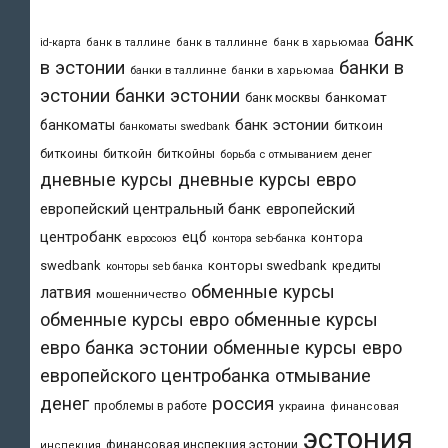
банк
id-карта
банк в таллине
банк в таллинне
банк в харьюмаа
в эстонии
банки в
банки в таллинне
банки в харьюмаа
эстонии
банки эстонии
банкомат
банк москвы
банк эстонии
банкоматы
биткоин
банкоматы swedbank
биткоины
биткойн
биткойны
борьба с отмыванием денег
дневные курсы
дневные курсы евро
европейский центральный банк
европейский
центробанк
ецб
контора
евросоюз
контора seb-банка
swedbank
конторы swedbank
кредиты
конторы seb банка
обменные курсы
латвия
мошенничество
обменные курсы евро
обменные курсы
евро банка эстонии
обменные курсы евро
европейского центробанка
отмывание
денег
россия
проблемы в работе
украина
финансовая
эстония
финансовая инспекция эстонии
инспекция