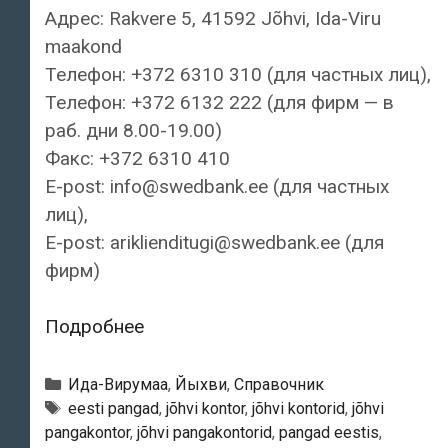
Адрес: Rakvere 5, 41592 Jõhvi, Ida-Viru
maakond
Телефон: +372 6310 310 (для частных лиц),
Телефон: +372 6132 222 (для фирм — в
раб. дни 8.00-19.00)
Факс: +372 6310 410
E-post: info@swedbank.ee (для частных
лиц),
E-post: ariklienditugi@swedbank.ee (для
фирм)
Swedbank
Подробнее
—
Контора
Рубрики
Ида-Вирумаа
,
Йыхви
,
Справочник
Jõhvi
Тэги
eesti pangad
,
jõhvi kontor
,
jõhvi kontorid
,
jõhvi
pangakontor
,
jõhvi pangakontorid
,
pangad eestis
,