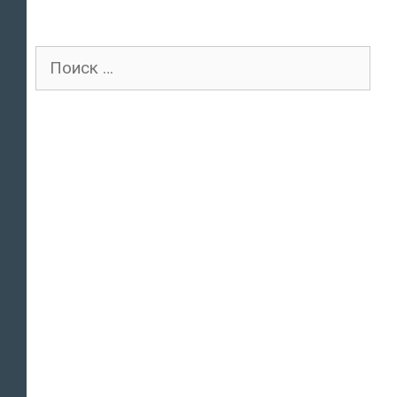
Поиск
для: