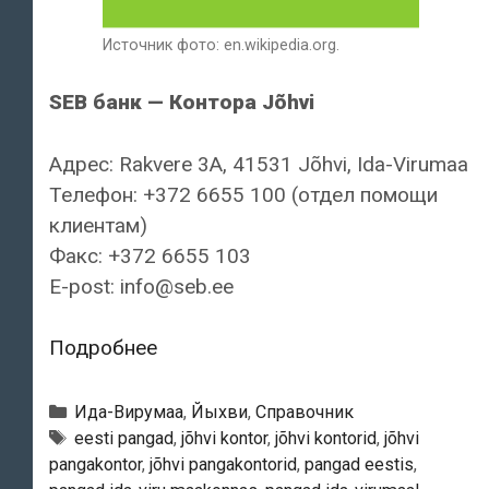
Источник фото: en.wikipedia.org.
SEB банк — Контора Jõhvi
Адрес: Rakvere 3A, 41531 Jõhvi, Ida-Virumaa
Телефон: +372 6655 100 (отдел помощи
клиентам)
Факс: +372 6655 103
E-post: info@seb.ee
SEB
Подробнее
банк
—
Рубрики
Ида-Вирумаа
,
Йыхви
,
Справочник
Контора
Тэги
eesti pangad
,
jõhvi kontor
,
jõhvi kontorid
,
jõhvi
pangakontor
,
jõhvi pangakontorid
,
pangad eestis
,
Jõhvi