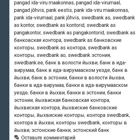
pangad ida-viru maakonnas
,
pangad ida-virumaal
,
pangad jõhvis
,
pank eestis
,
pank ida-viru maakonnas
,
pank ida-virumaal
,
pank jõhvis
,
swedbank as
,
swedbank
as kontor
,
swedbank as kontorid
,
swedbank as
pangakontor
,
swedbank as pangakontorid
,
swedbank as
банковская контора
,
swedbank as банковские
конторы
,
swedbank as контора
,
swedbank as
конторы
,
swedbank ао
,
swedbank эстония
,
swedbank.ee
,
банк в волости йыхви
,
банк в ида-
вирумаа
,
банк в ида-вирумааском уезде
,
банк в
йыхви
,
банк в эстонии
,
банки в волости йыхви
,
банки в ида-вирумаа
,
банки в ида-вирумааском
уезде
,
банки в йыхви
,
банки в эстонии
,
банки
эстонии
,
йыхвиская банковская контора
,
йыхвиская контора
,
йыхвиские банковские
конторы
,
йыхвиские конторы
,
контора swedbank
,
контора в йыхви
,
конторы swedbank
,
конторы в
йыхви
,
эстонские банки
,
эстонский банк
Оставьте комментарий