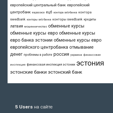
европейский центральный банк
европейский
центробанк
ецб
контора
евросоюз
контора seb-банка
swedbank
конторы swedbank
кредиты
конторы seb банка
обменные курсы
латвия
мошенничество
обменные курсы евро
обменные курсы
евро банка эстонии
обменные курсы евро
европейского центробанка
отмывание
денег
россия
проблемы в работе
украина
финансовая
эстония
финансовая инспекция эстонии
инспекция
эстонский банк
эстонские банки
5 Users
на сайте