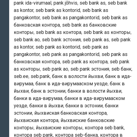
pank ida-virumaal
,
pank jõhvis
,
seb bank as
,
seb bank
as kontor
,
seb bank as kontorid
,
seb bank as
pangakontor
,
seb bank as pangakontorid
,
seb bank as
банковская контора
,
seb bank as банковские
конторы
,
seb bank as контора
,
seb bank as конторы
,
seb bank ао
,
seb bank эстония
,
seb pank as
,
seb pank
as kontor
,
seb pank as kontorid
,
seb pank as
pangakontor
,
seb pank as pangakontorid
,
seb pank as
банковская контора
,
seb pank as контора
,
seb pank
as конторы
,
seb pank ао
,
seb pank эстония
,
seb банк
,
seb.ee
,
seb.pank
,
банк в волости йыхви
,
банк в ида-
вирумаа
,
банк в ида-вирумааском уезде
,
банк в
йыхви
,
банк в эстонии
,
банки в волости йыхви
,
банки в ида-вирумаа
,
банки в ида-вирумааском
уезде
,
банки в йыхви
,
банки в эстонии
,
банки
эстонии
,
йыхвиская банковская контора
,
йыхвиская контора
,
йыхвиские банковские
конторы
,
йыхвиские конторы
,
контора seb bank
,
контора seb pank
,
контора seb-банка
,
контора в