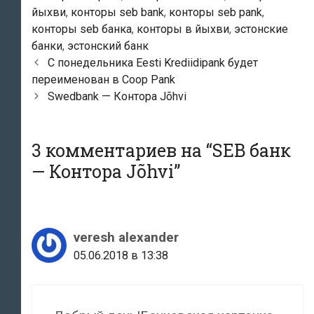
йыхви
,
конторы seb bank
,
конторы seb pank
,
конторы seb банка
,
конторы в йыхви
,
эстонские
банки
,
эстонский банк
Навигация
С понедельника Eesti Krediidipank будет
по
переименован в Coop Pank
записям
Swedbank — Контора Jõhvi
3 комментариев на “
SEB банк
— Контора Jõhvi
”
veresh alexander
05.06.2018 в 13:38