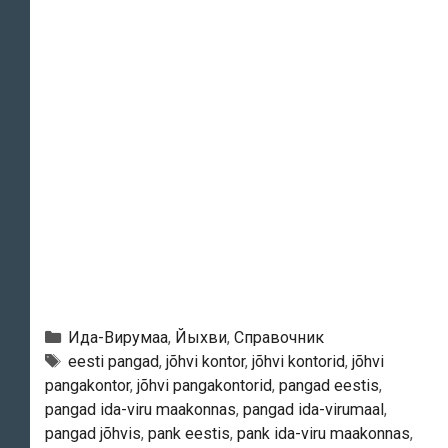
Рубрики
Ида-Вирумаа
,
Йыхви
,
Справочник
Тэги
eesti pangad
,
jõhvi kontor
,
jõhvi kontorid
,
jõhvi
pangakontor
,
jõhvi pangakontorid
,
pangad eestis
,
pangad ida-viru maakonnas
,
pangad ida-virumaal
,
pangad jõhvis
,
pank eestis
,
pank ida-viru maakonnas
,