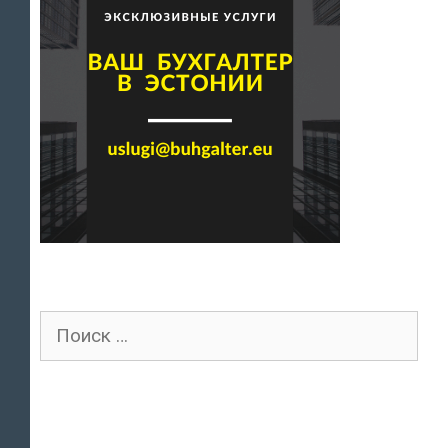
Поиск
для: