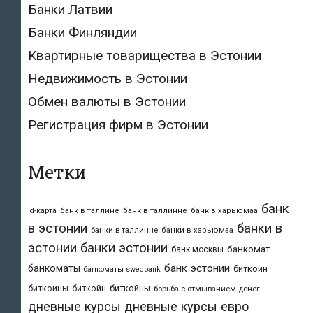
Банки Латвии
Банки Финляндии
Квартирные товарищества в Эстонии
Недвижимость в Эстонии
Обмен валюты в Эстонии
Регистрация фирм в Эстонии
Метки
банк
id-карта
банк в таллине
банк в таллинне
банк в харьюмаа
в эстонии
банки в
банки в таллинне
банки в харьюмаа
эстонии
банки эстонии
банкомат
банк москвы
банк эстонии
банкоматы
биткоин
банкоматы swedbank
биткоины
биткойн
биткойны
борьба с отмыванием денег
дневные курсы
дневные курсы евро