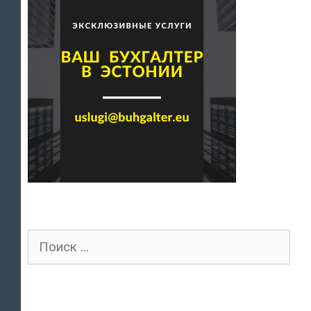
Поиск
для: