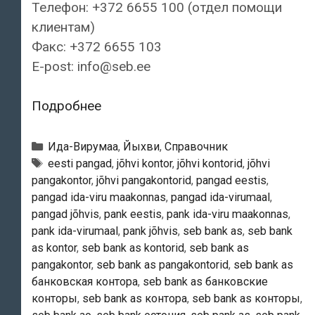
Телефон: +372 6655 100 (отдел помощи
клиентам)
Факс: +372 6655 103
E-post: info@seb.ee
SEB
Подробнее
банк
—
Рубрики
Ида-Вирумаа
,
Йыхви
,
Справочник
Контора
Тэги
eesti pangad
,
jõhvi kontor
,
jõhvi kontorid
,
jõhvi
pangakontor
,
jõhvi pangakontorid
,
pangad eestis
,
Jõhvi
pangad ida-viru maakonnas
,
pangad ida-virumaal
,
pangad jõhvis
,
pank eestis
,
pank ida-viru maakonnas
,
pank ida-virumaal
,
pank jõhvis
,
seb bank as
,
seb bank
as kontor
,
seb bank as kontorid
,
seb bank as
pangakontor
,
seb bank as pangakontorid
,
seb bank as
банковская контора
,
seb bank as банковские
конторы
,
seb bank as контора
,
seb bank as конторы
,