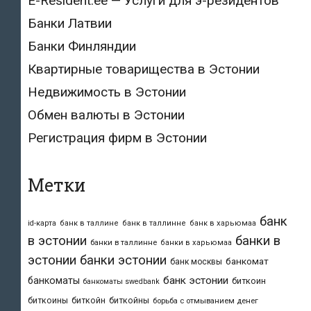
E-Resident.ee — Услуги для э-резидентов
Банки Латвии
Банки Финляндии
Квартирные товарищества в Эстонии
Недвижимость в Эстонии
Обмен валюты в Эстонии
Регистрация фирм в Эстонии
Метки
банк
id-карта
банк в таллине
банк в таллинне
банк в харьюмаа
в эстонии
банки в
банки в таллинне
банки в харьюмаа
эстонии
банки эстонии
банкомат
банк москвы
банк эстонии
банкоматы
биткоин
банкоматы swedbank
биткоины
биткойн
биткойны
борьба с отмыванием денег