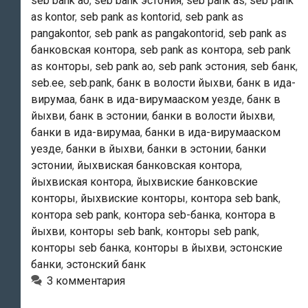
seb bank ао
,
seb bank эстония
,
seb pank as
,
seb pank
as kontor
,
seb pank as kontorid
,
seb pank as
pangakontor
,
seb pank as pangakontorid
,
seb pank as
банковская контора
,
seb pank as контора
,
seb pank
as конторы
,
seb pank ао
,
seb pank эстония
,
seb банк
,
seb.ee
,
seb.pank
,
банк в волости йыхви
,
банк в ида-
вирумаа
,
банк в ида-вирумааском уезде
,
банк в
йыхви
,
банк в эстонии
,
банки в волости йыхви
,
банки в ида-вирумаа
,
банки в ида-вирумааском
уезде
,
банки в йыхви
,
банки в эстонии
,
банки
эстонии
,
йыхвиская банковская контора
,
йыхвиская контора
,
йыхвиские банковские
конторы
,
йыхвиские конторы
,
контора seb bank
,
контора seb pank
,
контора seb-банка
,
контора в
йыхви
,
конторы seb bank
,
конторы seb pank
,
конторы seb банка
,
конторы в йыхви
,
эстонские
банки
,
эстонский банк
3 комментария