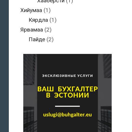
Хааберсти
(1)
Хийумаа
(1)
Кярдла
(1)
Ярвамаа
(2)
Пайде
(2)