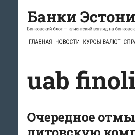
Перейти
Банки Эстон
к
содержимому
Банковский блог — клиентский взгляд на банковс
ГЛАВНАЯ
НОВОСТИ
КУРСЫ ВАЛЮТ
СПР
uab finol
Очередное отмыв
литовскую ком