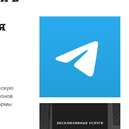
я
вскую
ионов
ормы