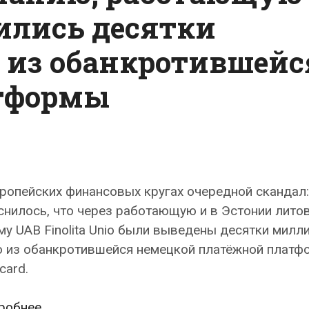
ились десятки
 из обанкротившейс
тформы
ропейских финансовых кругах очередной скандал:
снилось, что через работающую и в Эстонии лито
у UAB Finolita Unio были выведены десятки милл
о из обанкротившейся немецкой платёжной платф
card.
Очередное
робнее