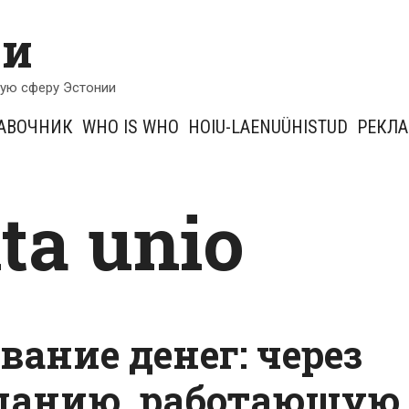
ии
кую сферу Эстонии
АВОЧНИК
WHO IS WHO
HOIU-LAENUÜHISTUD
РЕКЛ
ita unio
ание денег: через
панию, работающую 