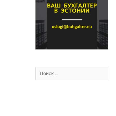
Поиск
для: