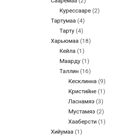
Сааремаа
(2)
Курессааре
(2)
Тартумаа
(4)
Тарту
(4)
Харьюмаа
(18)
Кейла
(1)
Маарду
(1)
Таллин
(16)
Кесклинна
(9)
Кристийне
(1)
Ласнамяэ
(3)
Мустамяэ
(2)
Хааберсти
(1)
Хийумаа
(1)