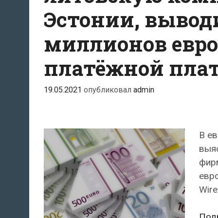
Эстонии, вывод
миллионов евро
платёжной пла
19.05.2021
опубликовал
admin
В ев
выя
фирм
евр
Wire
Под