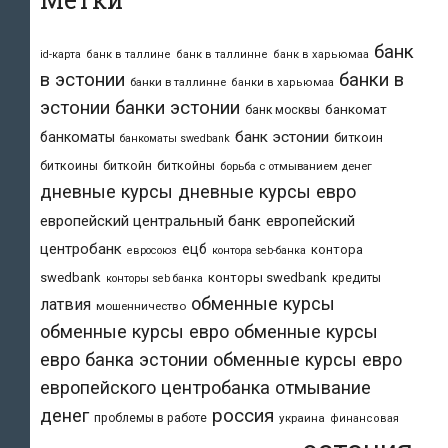
банк
id-карта
банк в таллине
банк в таллинне
банк в харьюмаа
в эстонии
банки в
банки в таллинне
банки в харьюмаа
эстонии
банки эстонии
банкомат
банк москвы
банк эстонии
банкоматы
биткоин
банкоматы swedbank
биткоины
биткойн
биткойны
борьба с отмыванием денег
дневные курсы
дневные курсы евро
европейский центральный банк
европейский
центробанк
ецб
контора
евросоюз
контора seb-банка
swedbank
конторы swedbank
кредиты
конторы seb банка
обменные курсы
латвия
мошенничество
обменные курсы евро
обменные курсы
евро банка эстонии
обменные курсы евро
европейского центробанка
отмывание
денег
россия
проблемы в работе
украина
финансовая