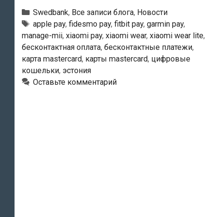
резко
Рубрики
Swedbank
,
Все записи блога
,
Новости
увеличилось
Тэги
apple pay
,
fidesmo pay
,
fitbit pay
,
garmin pay
,
manage-mii
,
xiaomi pay
,
xiaomi wear
,
xiaomi wear lite
,
количество
бесконтактная оплата
,
бесконтактные платежи
,
пользователей
карта mastercard
,
карты mastercard
,
цифровые
цифровыми
кошельки
,
эстония
кошельками
Оставьте комментарий