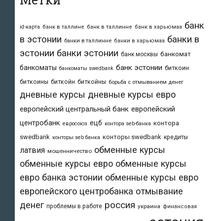
банк
id-карта
банк в таллине
банк в таллинне
банк в харьюмаа
в эстонии
банки в
банки в таллинне
банки в харьюмаа
эстонии
банки эстонии
банкомат
банк москвы
банк эстонии
банкоматы
биткоин
банкоматы swedbank
биткоины
биткойн
биткойны
борьба с отмыванием денег
дневные курсы
дневные курсы евро
европейский центральный банк
европейский
центробанк
ецб
контора
евросоюз
контора seb-банка
swedbank
конторы swedbank
кредиты
конторы seb банка
обменные курсы
латвия
мошенничество
обменные курсы евро
обменные курсы
евро банка эстонии
обменные курсы евро
европейского центробанка
отмывание
денег
россия
проблемы в работе
украина
финансовая