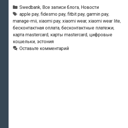
резко
Рубрики
Swedbank
,
Все записи блога
,
Новости
увеличилось
Тэги
apple pay
,
fidesmo pay
,
fitbit pay
,
garmin pay
,
manage-mii
,
xiaomi pay
,
xiaomi wear
,
xiaomi wear lite
,
количество
бесконтактная оплата
,
бесконтактные платежи
,
пользователей
карта mastercard
,
карты mastercard
,
цифровые
цифровыми
кошельки
,
эстония
кошельками
Оставьте комментарий