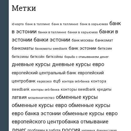
Метки
банк
id-карта
банк в таллине
банк в таллинне
банк в харьюмаа
в эстонии
банки в
банки в таллинне
банки в харьюмаа
эстонии
банки эстонии
банкомат
банк москвы
банк эстонии
банкоматы
биткоин
банкоматы swedbank
биткоины
биткойн
биткойны
борьба с отмыванием денег
дневные курсы
дневные курсы евро
европейский центральный банк
европейский
центробанк
ецб
контора
евросоюз
контора seb-банка
swedbank
конторы swedbank
кредиты
конторы seb банка
обменные курсы
латвия
мошенничество
обменные курсы евро
обменные курсы
евро банка эстонии
обменные курсы евро
европейского центробанка
отмывание
денег
россия
проблемы в работе
украина
финансовая