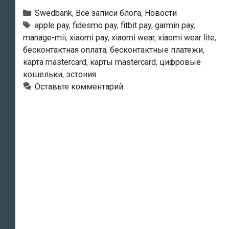
резко
Рубрики
Swedbank
,
Все записи блога
,
Новости
увеличилось
Тэги
apple pay
,
fidesmo pay
,
fitbit pay
,
garmin pay
,
manage-mii
,
xiaomi pay
,
xiaomi wear
,
xiaomi wear lite
,
количество
бесконтактная оплата
,
бесконтактные платежи
,
пользователей
карта mastercard
,
карты mastercard
,
цифровые
цифровыми
кошельки
,
эстония
кошельками
Оставьте комментарий