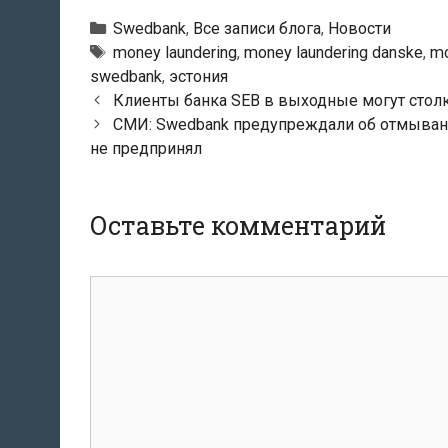
Рубрики
Swedbank
,
Все записи блога
,
Новости
Тэги
money laundering
,
money laundering danske
,
mo
swedbank
,
эстония
Навигация
Клиенты банка SEB в выходные могут столк
по
СМИ: Swedbank предупреждали об отмывани
записям
не предпринял
Оставьте комментарий
комментарий