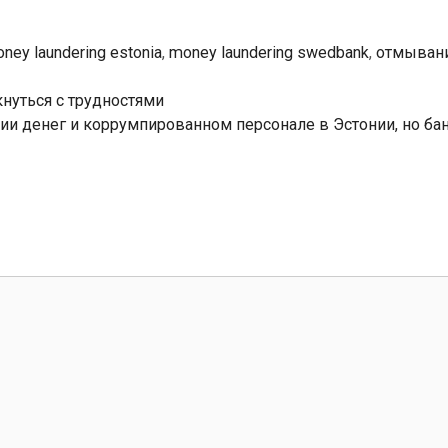
ney laundering estonia
,
money laundering swedbank
,
отмывани
нуться с трудностями
и денег и коррумпированном персонале в Эстонии, но бан