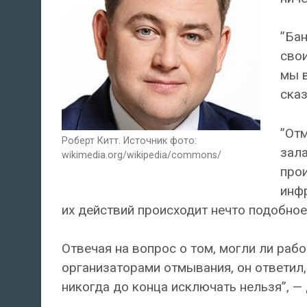
”Бан
свои
мы в
ска
”Отм
Роберт Китт. Источник фото:
зала
wikimedia.org/wikipedia/commons/
прои
инфр
их действий происходит нечто подобное”
Отвечая на вопрос о том, могли ли рабо
организаторами отмывания, он ответил, 
никогда до конца исключать нельзя”, —