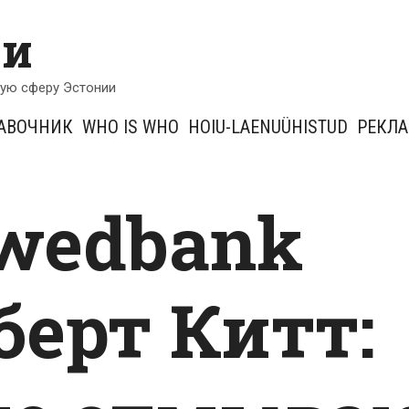
ии
кую сферу Эстонии
АВОЧНИК
WHO IS WHO
HOIU-LAENUÜHISTUD
РЕКЛ
Swedbank
оберт Китт: