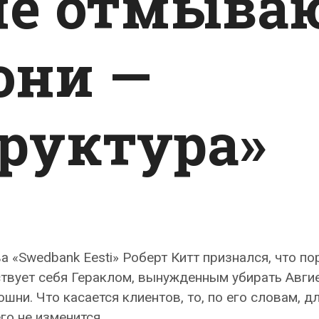
не отмыва
они —
руктура»
а «Swedbank Eesti» Роберт Китт признался, что по
ствует себя Гераклом, вынужденным убирать Авги
шни. Что касается клиентов, то, по его словам, дл
го не изменится.