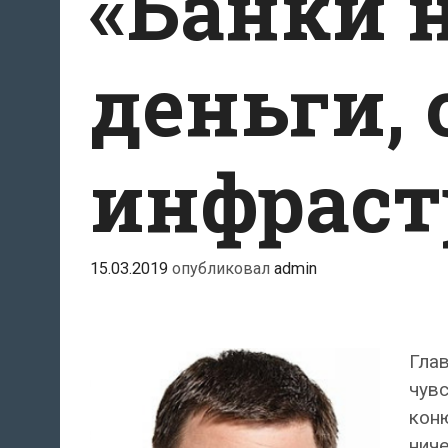
«Банки 
деньги, 
инфраст
15.03.2019
опубликовал
admin
Глав
чув
коню
ниче