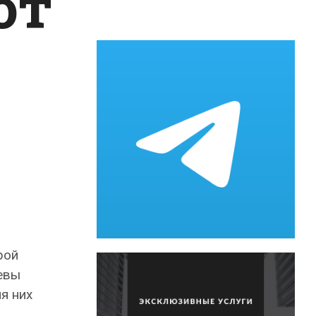
ют
рой
евы
я них