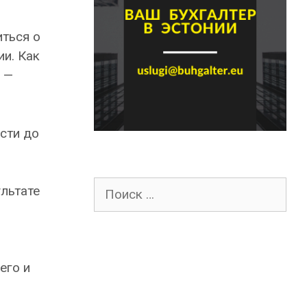
ться о
ии. Как
 —
сти до
Поиск
льтате
для:
его и