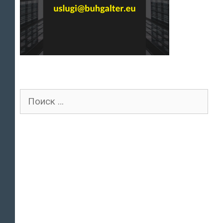
Поиск
для: