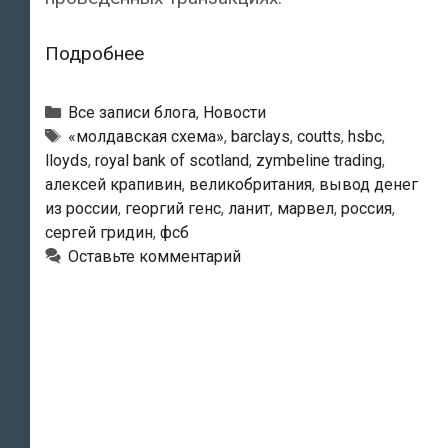
Газета
Подробнее
«The
Guardian»
Рубрики
Все записи блога
,
Новости
рассказала
Тэги
«молдавская схема»
,
barclays
,
coutts
,
hsbc
,
lloyds
,
royal bank of scotland
,
zymbeline trading
,
о
алексей крапивин
,
великобритания
,
вывод денег
роли
из россии
,
георгий генс
,
ланит
,
марвел
,
россия
,
ведущих
сергей гридин
,
фсб
британских
Оставьте комментарий
банков
в
выводе
денег
из
России