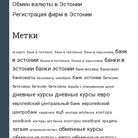
Обмен валюты в Эстонии
Регистрация фирм в Эстонии
Метки
банк
id-карта
банк в таллине
банк в таллинне
банк в харьюмаа
в эстонии
банки в
банки в таллинне
банки в харьюмаа
эстонии
банки эстонии
банкомат
банк москвы
банк эстонии
банкоматы
биткоин
банкоматы swedbank
биткоины
биткойн
биткойны
борьба с отмыванием денег
дневные курсы
дневные курсы евро
европейский центральный банк
европейский
центробанк
ецб
контора
евросоюз
контора seb-банка
swedbank
конторы swedbank
кредиты
конторы seb банка
обменные курсы
латвия
мошенничество
обменные курсы евро
обменные курсы