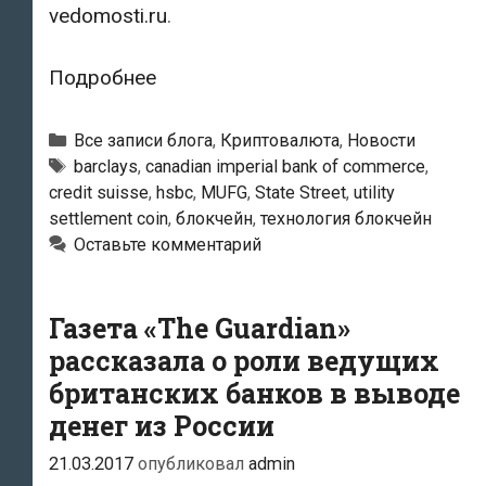
vedomosti.ru
.
Десять
Подробнее
ведущих
банков
Рубрики
Все записи блога
,
Криптовалюта
,
Новости
мира
Тэги
barclays
,
canadian imperial bank of commerce
,
credit suisse
,
hsbc
,
MUFG
,
State Street
,
utility
работают
settlement coin
,
блокчейн
,
технология блокчейн
над
Оставьте комментарий
созданием
криптовалюты
Газета «The Guardian»
рассказала о роли ведущих
британских банков в выводе
денег из России
21.03.2017
опубликовал
admin